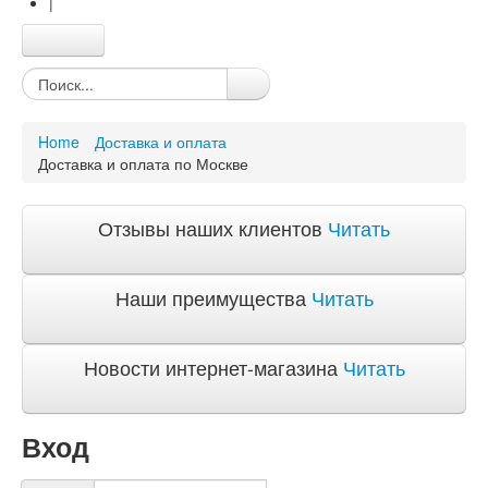
|
Главная
Каталог
Качество и гарантии
Home
Доставка и оплата
Акции и скидки
Доставка и оплата по Москве
Акции и скидки
Доставка и оплата
Отзывы наших клиентов
Читать
Доставка и оплата по Москве
Доставка по Санкт-Петербугу
Доставка и оплата по России
Наши преимущества
Читать
ЧаВо
Ответы на часто задаваемые вопросы
Новости интернет-магазина
Читать
О компании
О нас
Вход
Учетная запись