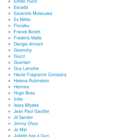
Emilio Pucci
Escada
Escentric Molecules
Ex Nihilo
Floraiku
Franck Boclet
Frederic Malle
Giorgio Armani
Givenchy
Gucci
Guerlain
Guy Laroche
Haute Fragrance Company
Helena Rubinstein
Hermes
Hugo Boss
Initio
Issey Miyake
Jean Paul Gaultier
Jil Sander
Jimmy Choo
Jo Mal
Juliette has a Gun