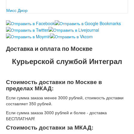
здоровье и подчеркнуть природную красоту женщины или
девушки. Это достойная…
Мисс Диор
На протяжении всей истории человечества мода имела
право на существование. Однако как сфера она
оформилась…
Доставка и оплата по Москве
Курьерской службой Интеграл
Стоимость доставки по Москве в
пределах МКАД:
Если сумма заказа менее 3000 рублей, стоимость доставки
составляет 350 рублей.
Если сумма заказа 3000 рублей и более - доставка
БЕСПЛАТНАЯ!
Стоимость доставки за МКАД: