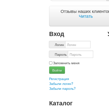
Качество и гарантии
Отзывы наших клиенто
Акции и скидки
Читать
Акции и скидки
Доставка и оплата
Вход
Доставка и оплата по Москве
Доставка по Санкт-Петербугу
Доставка и оплата по России
Логин
ЧаВо
Пароль
Ответы на часто задаваемые
Запомнить меня
О компании
Войти
О нас
Учетная запись
Регистрация
Забыли логин?
Забыли пароль?
Каталог