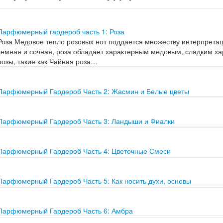
Парфюмерный гардероб часть 1: Роза
Роза Медовое тепло розовых нот поддается множеству интерпретац
темная и сочная, роза обладает характерным медовым, сладким ха
розы, такие как Чайная роза…
Парфюмерный Гардероб Часть 2: Жасмин и Белые цветы
Легко можно быть ошеломленным огромным количеством цветочных
должно быть так. Как только вы узнаете, как пахнут роза, жасмин, 
довольно много…
Парфюмерный Гардероб Часть 3: Ландыши и Фиалки
Ландыш (Ландыш) Соединив эссенции розы и жасмин в правильном 
ландыша. Это великолепная потрясающая парфюмерная нота с зе
усиленная удивительной полосой темных индолов и острой…
Парфюмерный Гардероб Часть 4: Цветочные Смеси
Медовое тепло красных роз, сочность абрикосово-жасминового дж
Палитра цветочных эффектов разнообразна, и некоторые из самых
переплетают несколько цветочных нот, создавая новый, драматич
Парфюмерный Гардероб Часть 5: Как носить духи, основы
Идея парфюмерного гардероба противоречит многим концепциям, 
парфюмерии, поскольку она не способствует лояльности к бренду. 
которой магазины и парфюмерные журналы полны предложений 
Парфюмерный Гардероб Часть 6: Амбра
Амбра, этот парфюмерный жанр теплый и чувственный, с богатыми 