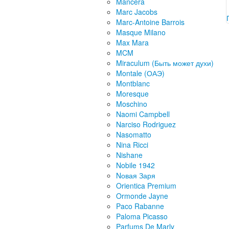
Mancera
Marc Jacobs
Marc-Antoine Barrois
Masque Milano
Max Mara
MCM
Miraculum (Быть может духи)
Montale (ОАЭ)
Montblanc
Moresque
Moschino
Naomi Campbell
Narciso Rodriguez
Nasomatto
Nina Ricci
Nishane
Nobile 1942
Nовая Заря
Orientica Premium
Ormonde Jayne
Paco Rabanne
Paloma Picasso
Parfums De Marly