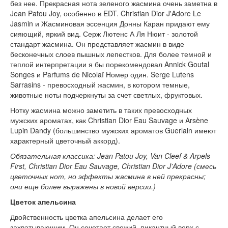
без нее. Прекрасная нота зеленого жасмина очень заметна в
Jean Patou Joy, особенно в EDT. Christian Dior J'Adore Le
Jasmin и Жасминовая эссенция Донны Каран придают ему
сияющий, яркий вид. Серж Лютенс А Ля Нюит - золотой
стандарт жасмина. Он представляет жасмин в виде
бесконечных слоев пышных лепестков. Для более темной и
теплой интерпретации я бы порекомендовал Annick Goutal
Songes и Parfums de Nicolaï Номер один. Serge Lutens
Sarrasins - превосходный жасмин, в котором темные,
животные ноты подчеркнуты за счет светлых, фруктовых.
Нотку жасмина можно заметить в таких превосходных
мужских ароматах, как Christian Dior Eau Sauvage и Arsène
Lupin Dandy (большинство мужских ароматов Guerlain имеют
характерный цветочный аккорд).
Обязательная классика: Jean Patou Joy, Van Cleef & Arpels
First, Christian Dior Eau Sauvage, Christian Dior J'Adore (смесь
цветочных нот, но эффекты жасмина в ней прекрасны;
они еще более выражены в новой версии.)
Цветок апельсина
Двойственность цветка апельсина делает его
захватывающим. Он сочетает свежий, пикантный верх с