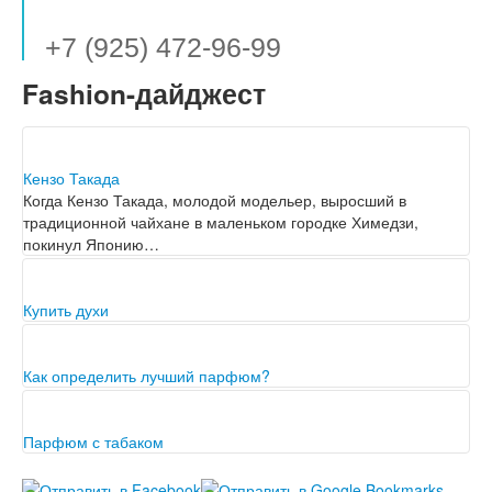
+7 (925) 472-96-99
Fashion-дайджест
Кензо Такада
Когда Кензо Такада, молодой модельер, выросший в
традиционной чайхане в маленьком городке Химедзи,
покинул Японию…
Купить духи
Виды и способы нанесения духов. Существует два способа
нанесения парфюма – европейский и американский.
Первый…
Как определить лучший парфюм?
Какие духи считать лучшими? Очевидно, что это вопрос
абсолютно субъективный, так как, например, лучшие духи…
Парфюм с табаком
Чем должен пахнуть настоящий мужчина? Для многих ответ
один: табаком, кожей и мхом. Именно эти…