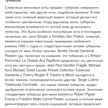
Тубероза
Сливочные кокосовые ноты придают туберозе совершенно
иной характер, чем другие ноты, подобные жасмину. В нем
также есть соленый животный акцент, который делает его
особенно чувственным. Когда вдыхаешь запах туберозы,
впечатления колеблются от теплой кожи до воскового
лепестка. Это была особенно популярная нота в последние
несколько лет, хотя Giorgio и Christian Dior Poison, пожалуй,
являются самыми известными примерами любовного
романа 1980-х годов со сладострастными нотами туберозы.
Сегодня он явно более смягчен. Annick Goutal Gardenia
Passion (да, несмотря на название, это тубероза) и L'Artisan
Parfumeur La Chasse Aux Papillons предлагают эту цветочную
ноту как светлую и яркую. Jean Paul Gaultier Fragile, Michael
Kors Michael, Estée Lauder Private Collection Tuberose
Gardenia и Thierry Mugler À Travers le Miroir находятся в
более темном, головокружительном царстве. Serge Lutens
Tubéreuse Criminelle - это самая темная тубероза, щедро
сдобренная потрясающе сильными нотами груши. Золотыми
стандартами туберозы для меня являются Robert Piguet
Fracas и Frédéric Malle Carnal Flower, которые в полной мере
демонстрируют весь спектр ощущений, которые предлагает