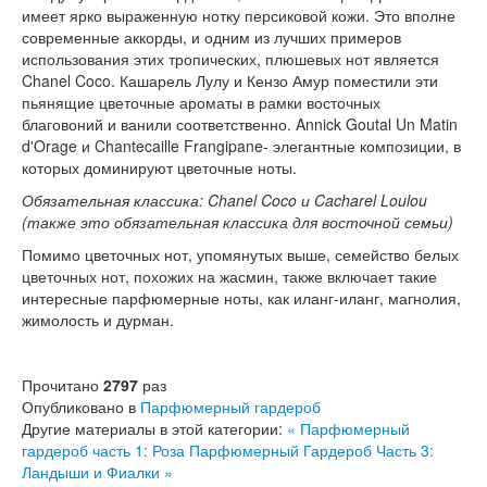
имеет ярко выраженную нотку персиковой кожи. Это вполне
современные аккорды, и одним из лучших примеров
использования этих тропических, плюшевых нот является
Chanel Coco. Кашарель Лулу и Кензо Амур поместили эти
пьянящие цветочные ароматы в рамки восточных
благовоний и ванили соответственно. Annick Goutal Un Matin
d'Orage и Chantecaille Frangipane- элегантные композиции, в
которых доминируют цветочные ноты.
Обязательная классика: Chanel Coco и Cacharel Loulou
(также это обязательная классика для восточной семьи)
Помимо цветочных нот, упомянутых выше, семейство белых
цветочных нот, похожих на жасмин, также включает такие
интересные парфюмерные ноты, как иланг-иланг, магнолия,
жимолость и дурман.
Прочитано
2797
раз
Опубликовано в
Парфюмерный гардероб
Другие материалы в этой категории:
« Парфюмерный
гардероб часть 1: Роза
Парфюмерный Гардероб Часть 3:
Ландыши и Фиалки »