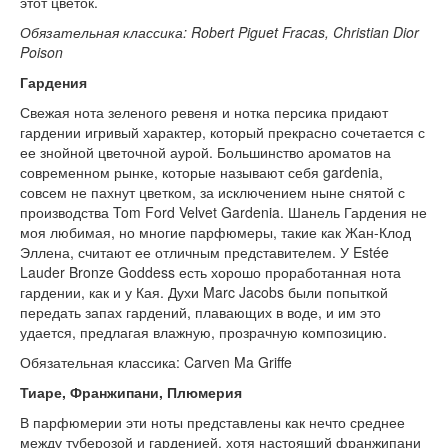
этот цветок.
Обязательная классика: Robert Piguet Fracas, Christian Dior
Poison
Гардения
Свежая нота зеленого ревеня и нотка персика придают
гардении игривый характер, который прекрасно сочетается с
ее знойной цветочной аурой. Большинство ароматов на
современном рынке, которые называют себя gardenia,
совсем не пахнут цветком, за исключением ныне снятой с
производства Tom Ford Velvet Gardenia. Шанель Гардения не
моя любимая, но многие парфюмеры, такие как Жан-Клод
Эллена, считают ее отличным представителем. У Estée
Lauder Bronze Goddess есть хорошо проработанная нота
гардении, как и у Кая. Духи Marc Jacobs были попыткой
передать запах гардений, плавающих в воде, и им это
удается, предлагая влажную, прозрачную композицию.
Обязательная классика: Carven Ma Griffe
Тиаре, Франжипани, Плюмерия
В парфюмерии эти ноты представлены как нечто среднее
между туберозой и гарденией, хотя настоящий франжипани