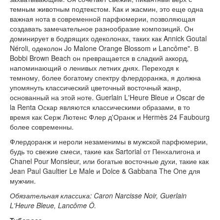
темным животным подтекстом. Как и жасмин, это еще одна
важная нота в современной парфюмерии, позволяющая
создавать замечательное разнообразие композиций. Он
доминирует в бодрящих одеколонах, таких как Annick Goutal
Néroli, одеколон Jo Malone Orange Blossom и Lancôme". В
Bobbi Brown Beach он превращается в сладкий аккорд,
напоминающий о ленивых летних днях. Переходя к
темному, более богатому спектру флердоранжа, я должна
упомянуть классический цветочный восточный жанр,
основанный на этой ноте. Guerlain L'Heure Bleue и Oscar de
la Renta Оскар являются классическими образами, в то
время как Серж Лютенс Флер д'Оранж и Hermès 24 Faubourg
более современны.
Флердоранж и нероли незаменимы в мужской парфюмерии,
будь то свежие смеси, такие как Sartorial от Пенхалигона и
Chanel Pour Monsieur, или богатые восточные духи, такие как
Jean Paul Gaultier Le Male и Dolce & Gabbana The One для
мужчин.
Обязательная классика: Caron Narcisse Noir, Guerlain
L'Heure Bleue, Lancôme Ô.