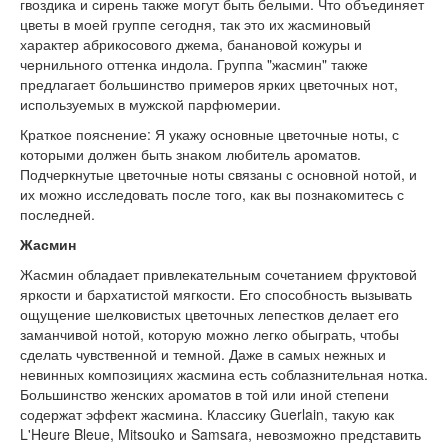
гвоздика и сирень также могут быть белыми. Что объединяет
цветы в моей группе сегодня, так это их жасминовый
характер абрикосового джема, банановой кожуры и
чернильного оттенка индола. Группа "жасмин" также
предлагает большинство примеров ярких цветочных нот,
используемых в мужской парфюмерии.
Краткое пояснение: Я укажу основные цветочные ноты, с
которыми должен быть знаком любитель ароматов.
Подчеркнутые цветочные ноты связаны с основной нотой, и
их можно исследовать после того, как вы познакомитесь с
последней.
Жасмин
Жасмин обладает привлекательным сочетанием фруктовой
яркости и бархатистой мягкости. Его способность вызывать
ощущение шелковистых цветочных лепестков делает его
заманчивой нотой, которую можно легко обыграть, чтобы
сделать чувственной и темной. Даже в самых нежных и
невинных композициях жасмина есть соблазнительная нотка.
Большинство женских ароматов в той или иной степени
содержат эффект жасмина. Классику Guerlain, такую как
L'Heure Bleue, Mitsouko и Samsara, невозможно представить