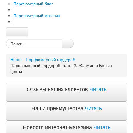
Парфюмерный блог
|
Парфюмерный магазин
|
Главная
Каталог
Качество и гарантии
Home
Парфюмерный гардероб
Акции и скидки
Парфюмерный Гардероб Часть 2: Жасмин и Белые
Акции и скидки
цветы
Доставка и оплата
Доставка и оплата по Москве
Отзывы наших клиентов
Читать
Доставка по Санкт-Петербугу
Доставка и оплата по России
Наши преимущества
Читать
ЧаВо
Ответы на часто задаваемые вопросы
Новости интернет-магазина
Читать
О компании