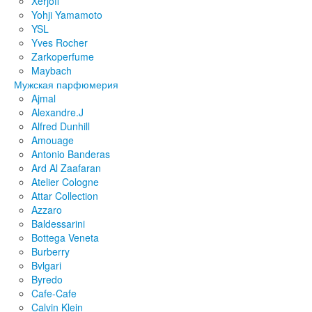
Xerjoff
Yohji Yamamoto
YSL
Yves Rocher
Zarkoperfume
Maybach
Мужская парфюмерия
Ajmal
Alexandre.J
Alfred Dunhill
Amouage
Antonio Banderas
Ard Al Zaafaran
Atelier Cologne
Attar Collection
Azzaro
Baldessarini
Bottega Veneta
Burberry
Bvlgari
Byredo
Cafe-Cafe
Calvin Klein