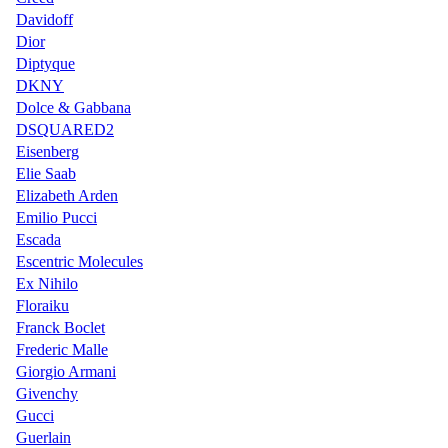
Davidoff
Dior
Diptyque
DKNY
Dolce & Gabbana
DSQUARED2
Eisenberg
Elie Saab
Elizabeth Arden
Emilio Pucci
Escada
Escentric Molecules
Ex Nihilo
Floraiku
Franck Boclet
Frederic Malle
Giorgio Armani
Givenchy
Gucci
Guerlain