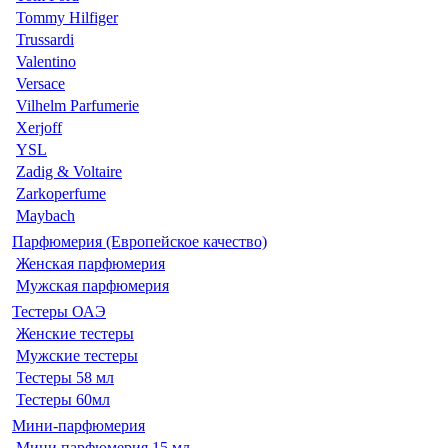
Tommy Hilfiger
Trussardi
Valentino
Versace
Vilhelm Parfumerie
Xerjoff
YSL
Zadig & Voltaire
Zarkoperfume
Maybach
Парфюмерия (Европейское качество)
Женская парфюмерия
Мужская парфюмерия
Тестеры ОАЭ
Женские тестеры
Мужские тестеры
Тестеры 58 мл
Тестеры 60мл
Мини-парфюмерия
Мини парфюмерия 15 мл