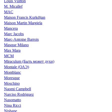
Louis Vuitton
M. Micallef
MAC
Maison Francis Kurkdjian
Maison Martin Margiela
Mancera
Marc Jacobs
Marc-Antoine Barrois
Masque Milano
Max Mara
MCM
Miraculum (Быть может духи)
Montale (ОАЭ)
Montblanc
Moresque
Moschino
Naomi Campbell
Narciso Rodriguez
Nasomatto
Nina Ricci
Nishane