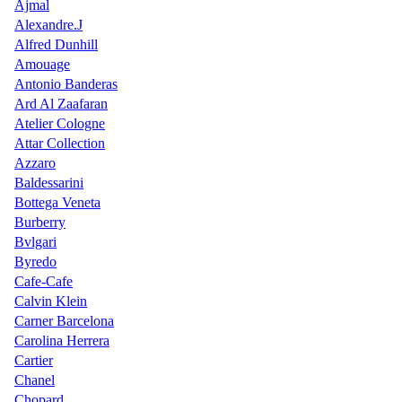
Ajmal
Alexandre.J
Alfred Dunhill
Amouage
Antonio Banderas
Ard Al Zaafaran
Atelier Cologne
Attar Collection
Azzaro
Baldessarini
Bottega Veneta
Burberry
Bvlgari
Byredo
Cafe-Cafe
Calvin Klein
Carner Barcelona
Carolina Herrera
Cartier
Chanel
Chopard