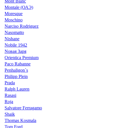
Mont Blanc
Montale (ОАЭ)
Moresque
Moschino
Narciso Rodriguez
Nasomatto
Nishane
Nobile 1942
Nовая Заря
Orientica Premium
Paco Rabanne
Penhaligon`s
Philipp Plein
Prada
Ralph Lauren
Rasasi
Roja
Salvatore Ferragamo
Shaik
Thomas Kosmala
Tom Ford