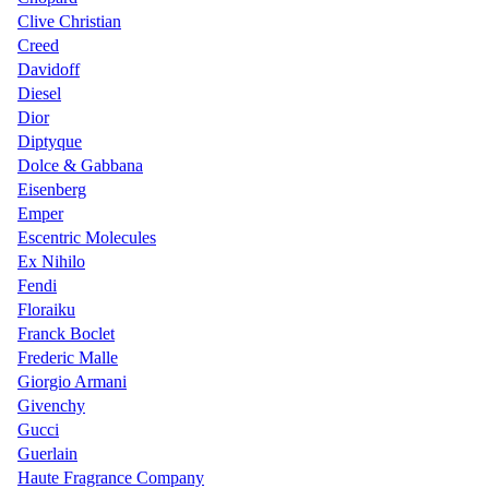
Clive Christian
Creed
Davidoff
Diesel
Dior
Diptyque
Dolce & Gabbana
Eisenberg
Emper
Escentric Molecules
Ex Nihilo
Fendi
Floraiku
Franck Boclet
Frederic Malle
Giorgio Armani
Givenchy
Gucci
Guerlain
Haute Fragrance Company