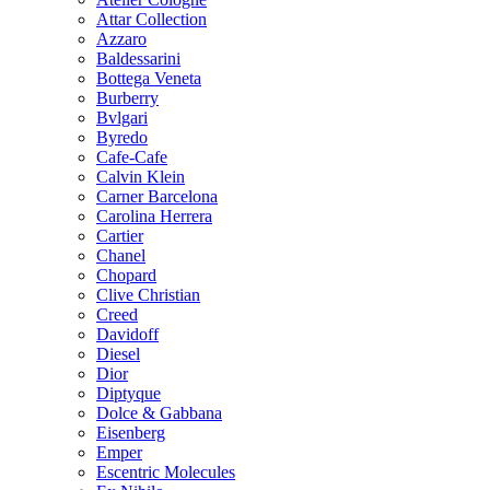
Attar Collection
Azzaro
Baldessarini
Bottega Veneta
Burberry
Bvlgari
Byredo
Cafe-Cafe
Calvin Klein
Carner Barcelona
Carolina Herrera
Cartier
Chanel
Chopard
Clive Christian
Creed
Davidoff
Diesel
Dior
Diptyque
Dolce & Gabbana
Eisenberg
Emper
Escentric Molecules