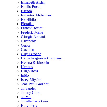
Elizabeth Arden
Emilio Pucci
Escada
Escentric Molecules
Ex Nihilo
Floraiku
Franck Boclet
Frederic Malle
Giorgio Armani
Givenchy
Gucci
Guerlain
Guy Laroche
Haute Fragrance Company
Helena Rubinstein
Hermes
Hugo Boss
Initio
Issey Miyake
Jean Paul Gaultier
Jil Sander
Jimmy Choo
Jo Mal
Juliette has a Gun
Katy Perry