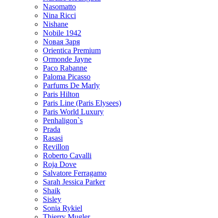
Nasomatto
Nina Ricci
Nishane
Nobile 1942
Nовая Заря
Orientica Premium
Ormonde Jayne
Paco Rabanne
Paloma Picasso
Parfums De Marly
Paris Hilton
Paris Line (Paris Elysees)
Paris World Luxury
Penhaligon`s
Prada
Rasasi
Revillon
Roberto Cavalli
Roja Dove
Salvatore Ferragamo
Sarah Jessica Parker
Shaik
Sisley
Sonia Rykiel
Thierry Mugler