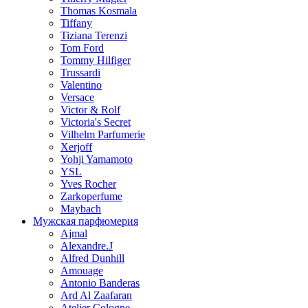
Thomas Kosmala
Tiffany
Tiziana Terenzi
Tom Ford
Tommy Hilfiger
Trussardi
Valentino
Versace
Victor & Rolf
Victoria's Secret
Vilhelm Parfumerie
Xerjoff
Yohji Yamamoto
YSL
Yves Rocher
Zarkoperfume
Maybach
Мужская парфюмерия
Ajmal
Alexandre.J
Alfred Dunhill
Amouage
Antonio Banderas
Ard Al Zaafaran
Atelier Cologne