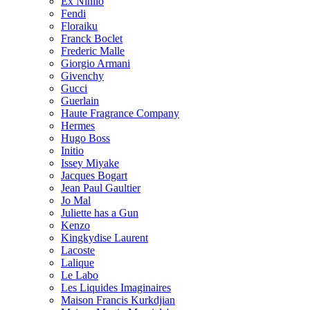
Ex Nihilo
Fendi
Floraiku
Franck Boclet
Frederic Malle
Giorgio Armani
Givenchy
Gucci
Guerlain
Haute Fragrance Company
Hermes
Hugo Boss
Initio
Issey Miyake
Jacques Bogart
Jean Paul Gaultier
Jo Mal
Juliette has a Gun
Kenzo
Kingkydise Laurent
Lacoste
Lalique
Le Labo
Les Liquides Imaginaires
Maison Francis Kurkdjian