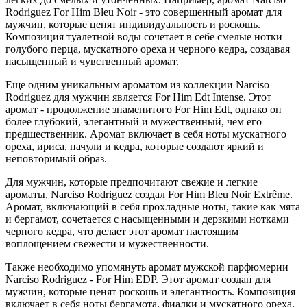
Rodriguez For Him Bleu Noir - это совершенный аромат для
мужчин, которые ценят индивидуальность и роскошь.
Композиция туалетной воды сочетает в себе смелые нотки
голубого перца, мускатного ореха и черного кедра, создавая
насыщенный и чувственный аромат.
Еще одним уникальным ароматом из коллекции Narciso
Rodriguez для мужчин является For Him Edt Intense. Этот
аромат - продолжение знаменитого For Him Edt, однако он
более глубокий, элегантный и мужественный, чем его
предшественник. Аромат включает в себя ноты мускатного
ореха, ириса, пачули и кедра, которые создают яркий и
неповторимый образ.
Для мужчин, которые предпочитают свежие и легкие
ароматы, Narciso Rodriguez создал For Him Bleu Noir Extrême.
Аромат, включающий в себя прохладные ноты, такие как мята
и бергамот, сочетается с насыщенными и дерзкими нотками
черного кедра, что делает этот аромат настоящим
воплощением свежести и мужественности.
Также необходимо упомянуть аромат мужской парфюмерии
Narciso Rodriguez - For Him EDP. Этот аромат создан для
мужчин, которые ценят роскошь и элегантность. Композиция
включает в себя ноты бергамота, фиалки и мускатного ореха,