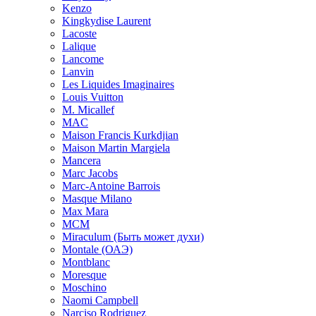
Kenzo
Kingkydise Laurent
Lacoste
Lalique
Lancome
Lanvin
Les Liquides Imaginaires
Louis Vuitton
M. Micallef
MAC
Maison Francis Kurkdjian
Maison Martin Margiela
Mancera
Marc Jacobs
Marc-Antoine Barrois
Masque Milano
Max Mara
MCM
Miraculum (Быть может духи)
Montale (ОАЭ)
Montblanc
Moresque
Moschino
Naomi Campbell
Narciso Rodriguez