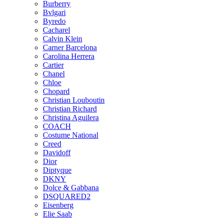
Burberry
Bvlgari
Byredo
Cacharel
Calvin Klein
Carner Barcelona
Carolina Herrera
Cartier
Chanel
Chloe
Chopard
Christian Louboutin
Christian Richard
Christina Aguilera
COACH
Costume National
Creed
Davidoff
Dior
Diptyque
DKNY
Dolce & Gabbana
DSQUARED2
Eisenberg
Elie Saab