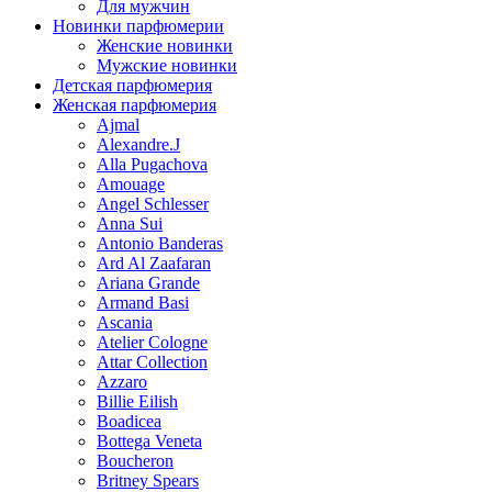
Для мужчин
Новинки парфюмерии
Женские новинки
Мужские новинки
Детская парфюмерия
Женская парфюмерия
Ajmal
Alexandre.J
Alla Pugachova
Amouage
Angel Schlesser
Anna Sui
Antonio Banderas
Ard Al Zaafaran
Ariana Grande
Armand Basi
Ascania
Atelier Cologne
Attar Collection
Azzaro
Billie Eilish
Boadicea
Bottega Veneta
Boucheron
Britney Spears