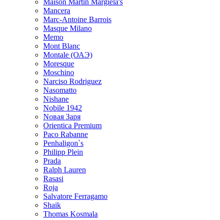
Maison Martin Margiela's
Mancera
Marc-Antoine Barrois
Masque Milano
Memo
Mont Blanc
Montale (ОАЭ)
Moresque
Moschino
Narciso Rodriguez
Nasomatto
Nishane
Nobile 1942
Nовая Заря
Orientica Premium
Paco Rabanne
Penhaligon`s
Philipp Plein
Prada
Ralph Lauren
Rasasi
Roja
Salvatore Ferragamo
Shaik
Thomas Kosmala