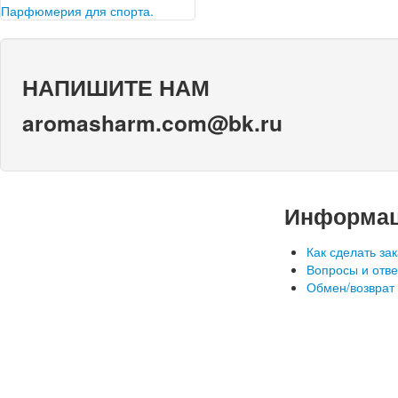
уже смогли полюбоваться
Парфюмерия для спорта.
первыми экземплярами на…
Ни для кого не секрет, что в
последние годы занятие
спортом обретает все больше
НАПИШИТЕ НАМ
и…
aromasharm.com@bk.ru
Информа
Как сделать зак
Вопросы и отв
Обмен/возврат