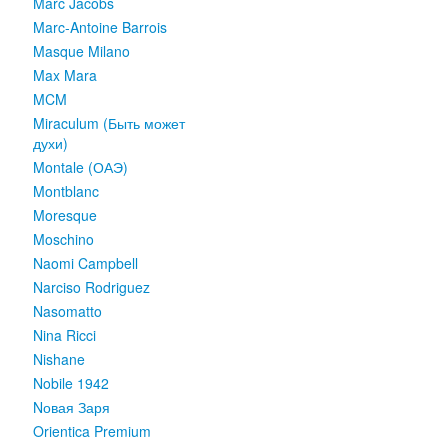
Marc Jacobs
Marc-Antoine Barrois
Masque Milano
Max Mara
MCM
Miraculum (Быть может
духи)
Montale (ОАЭ)
Montblanc
Moresque
Moschino
Naomi Campbell
Narciso Rodriguez
Nasomatto
Nina Ricci
Nishane
Nobile 1942
Nовая Заря
Orientica Premium