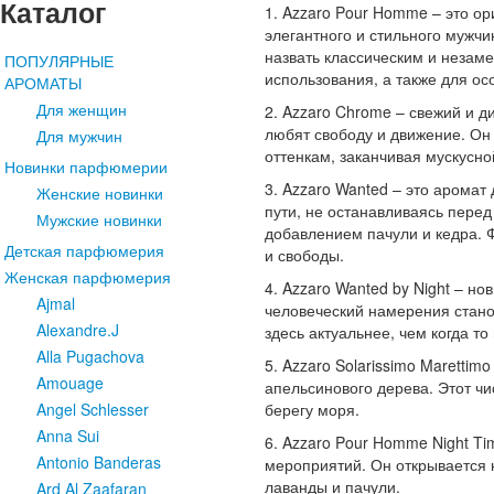
Каталог
1. Azzaro Pour Homme – это о
элегантного и стильного мужч
назвать классическим и незам
ПОПУЛЯРНЫЕ
использования, а также для ос
АРОМАТЫ
Для женщин
2. Azzaro Chrome – свежий и 
любят свободу и движение. Он
Для мужчин
оттенкам, заканчивая мускусно
Новинки парфюмерии
3. Azzaro Wanted – это аромат
Женские новинки
пути, не останавливаясь перед
Мужские новинки
добавлением пачули и кедра. 
Детская парфюмерия
и свободы.
Женская парфюмерия
4. Azzaro Wanted by Night – н
Ajmal
человеческий намерения стано
Alexandre.J
здесь актуальнее, чем когда то
Alla Pugachova
5. Azzaro Solarissimo Marettim
Amouage
апельсинового дерева. Этот ч
берегу моря.
Angel Schlesser
Anna Sui
6. Azzaro Pour Homme Night T
Antonio Banderas
мероприятий. Он открывается 
лаванды и пачули.
Ard Al Zaafaran