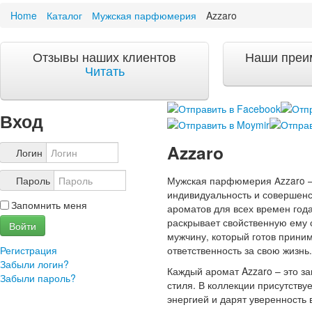
Home
Каталог
Мужская парфюмерия
Azzaro
Акции и скидки
Акции и скидки
Отзывы наших клиентов
Наши преи
Доставка и оплата
Читать
Доставка и оплата по Москве
Доставка по Санкт-Петербугу
Доставка и оплата по России
Вход
ЧаВо
Azzaro
Ответы на часто задаваемые вопросы
Логин
О компании
Мужская парфюмерия Azzaro –
Пароль
О нас
индивидуальность и совершенс
Запомнить меня
Учетная запись
ароматов для всех времен года
раскрывает свойственную ему с
Войти
мужчину, который готов прини
ответственность за свою жизнь.
Регистрация
Забыли логин?
Каждый аромат Azzaro – это з
Забыли пароль?
стиля. В коллекции присутств
энергией и дарят уверенность 