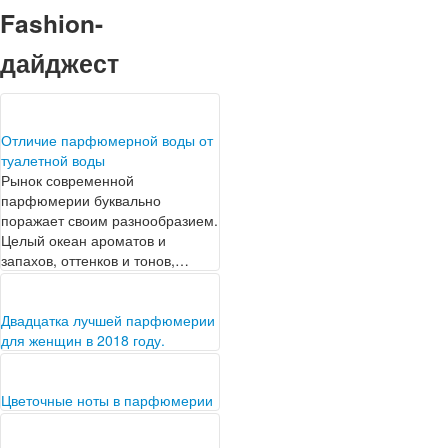
Fashion-
дайджест
Отличие парфюмерной воды от
туалетной воды
Рынок современной
парфюмерии буквально
поражает своим разнообразием.
Целый океан ароматов и
запахов, оттенков и тонов,…
Двадцатка лучшей парфюмерии
для женщин в 2018 году.
Любая девушка хотела бы
носить подчеркивающий ее
образ аромат. Однако
Цветочные ноты в парфюмерии
сложности действительно могут
Весна - прекрасное время,
возникнуть, когда…
чтобы поговорить о цветах. Вы