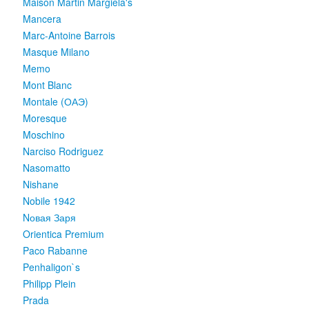
Maison Martin Margiela's
Mancera
Marc-Antoine Barrois
Masque Milano
Memo
Mont Blanc
Montale (ОАЭ)
Moresque
Moschino
Narciso Rodriguez
Nasomatto
Nishane
Nobile 1942
Nовая Заря
Orientica Premium
Paco Rabanne
Penhaligon`s
Philipp Plein
Prada