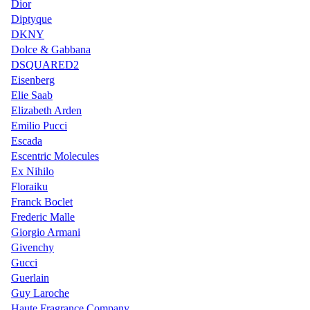
Dior
Diptyque
DKNY
Dolce & Gabbana
DSQUARED2
Eisenberg
Elie Saab
Elizabeth Arden
Emilio Pucci
Escada
Escentric Molecules
Ex Nihilo
Floraiku
Franck Boclet
Frederic Malle
Giorgio Armani
Givenchy
Gucci
Guerlain
Guy Laroche
Haute Fragrance Company