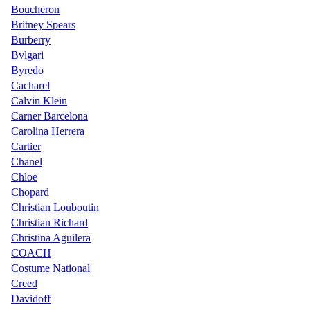
Boucheron
Britney Spears
Burberry
Bvlgari
Byredo
Cacharel
Calvin Klein
Carner Barcelona
Carolina Herrera
Cartier
Chanel
Chloe
Chopard
Christian Louboutin
Christian Richard
Christina Aguilera
COACH
Costume National
Creed
Davidoff