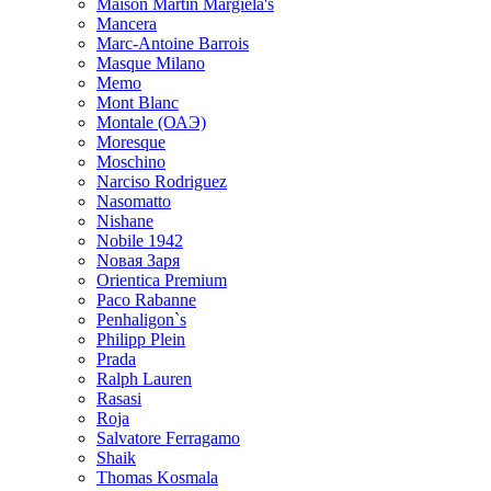
Maison Martin Margiela's
Mancera
Marc-Antoine Barrois
Masque Milano
Memo
Mont Blanc
Montale (ОАЭ)
Moresque
Moschino
Narciso Rodriguez
Nasomatto
Nishane
Nobile 1942
Nовая Заря
Orientica Premium
Paco Rabanne
Penhaligon`s
Philipp Plein
Prada
Ralph Lauren
Rasasi
Roja
Salvatore Ferragamo
Shaik
Thomas Kosmala