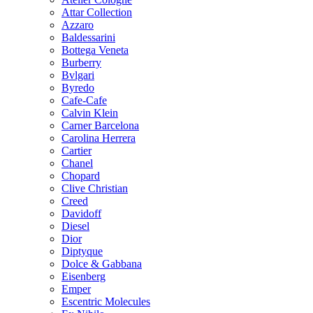
Attar Collection
Azzaro
Baldessarini
Bottega Veneta
Burberry
Bvlgari
Byredo
Cafe-Cafe
Calvin Klein
Carner Barcelona
Carolina Herrera
Cartier
Chanel
Chopard
Clive Christian
Creed
Davidoff
Diesel
Dior
Diptyque
Dolce & Gabbana
Eisenberg
Emper
Escentric Molecules