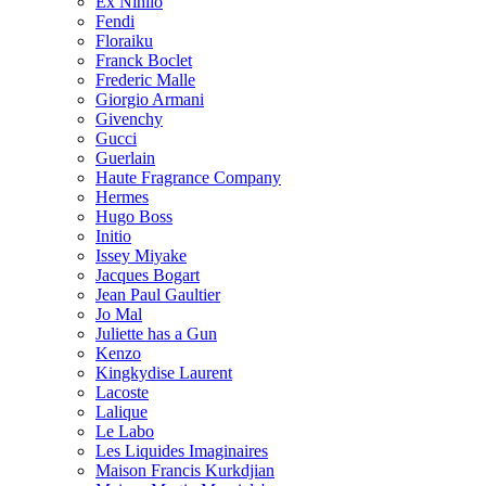
Ex Nihilo
Fendi
Floraiku
Franck Boclet
Frederic Malle
Giorgio Armani
Givenchy
Gucci
Guerlain
Haute Fragrance Company
Hermes
Hugo Boss
Initio
Issey Miyake
Jacques Bogart
Jean Paul Gaultier
Jo Mal
Juliette has a Gun
Kenzo
Kingkydise Laurent
Lacoste
Lalique
Le Labo
Les Liquides Imaginaires
Maison Francis Kurkdjian