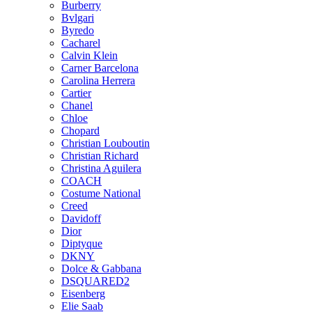
Burberry
Bvlgari
Byredo
Cacharel
Calvin Klein
Carner Barcelona
Carolina Herrera
Cartier
Chanel
Chloe
Chopard
Christian Louboutin
Christian Richard
Christina Aguilera
COACH
Costume National
Creed
Davidoff
Dior
Diptyque
DKNY
Dolce & Gabbana
DSQUARED2
Eisenberg
Elie Saab