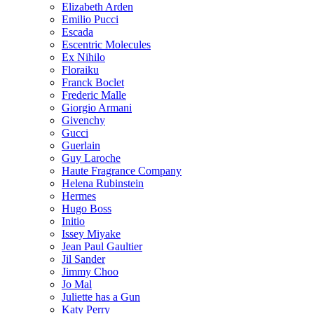
Elizabeth Arden
Emilio Pucci
Escada
Escentric Molecules
Ex Nihilo
Floraiku
Franck Boclet
Frederic Malle
Giorgio Armani
Givenchy
Gucci
Guerlain
Guy Laroche
Haute Fragrance Company
Helena Rubinstein
Hermes
Hugo Boss
Initio
Issey Miyake
Jean Paul Gaultier
Jil Sander
Jimmy Choo
Jo Mal
Juliette has a Gun
Katy Perry