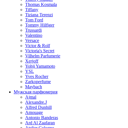
Thomas Kosmala
Tiffany
Tiziana Terenzi
Tom Ford
Tommy Hilfiger
Trussardi
Valentino
Versace
Victor & Rolf
Victoria's Secret
Vilhelm Parfumerie
Xerjoff
Yohji Yamamoto
YSL
Yves Rocher
Zarkoperfume
Maybach
Мужская парфюмерия
Ajmal
Alexandre.J
Alfred Dunhill
Amouage
Antonio Banderas
Ard Al Zaafaran
Atelier Cologne