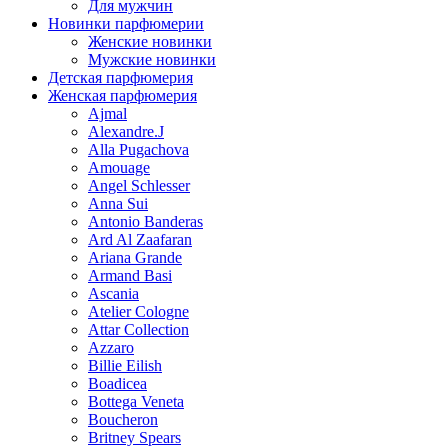
Для мужчин
Новинки парфюмерии
Женские новинки
Мужские новинки
Детская парфюмерия
Женская парфюмерия
Ajmal
Alexandre.J
Alla Pugachova
Amouage
Angel Schlesser
Anna Sui
Antonio Banderas
Ard Al Zaafaran
Ariana Grande
Armand Basi
Ascania
Atelier Cologne
Attar Collection
Azzaro
Billie Eilish
Boadicea
Bottega Veneta
Boucheron
Britney Spears