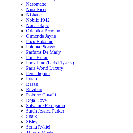
Nasomatto
Nina Ricci
Nishane
Nobile 1942
Nовая Заря
Orientica Premium
Ormonde Jayne
Paco Rabanne
Paloma Picasso
Parfums De Marly
Paris Hilton
Paris Line (Paris Elysees)
Paris World Luxury
Penhaligon`s
Prada
Rasasi
Revillon
Roberto Cavalli
Roja Dove
Salvatore Ferragamo
Sarah Jessica Parker
Shaik
Sisley
Sonia Rykiel
Thierry Mugler