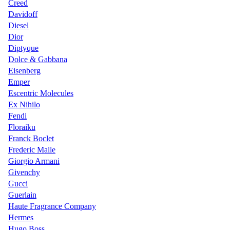
Creed
Davidoff
Diesel
Dior
Diptyque
Dolce & Gabbana
Eisenberg
Emper
Escentric Molecules
Ex Nihilo
Fendi
Floraiku
Franck Boclet
Frederic Malle
Giorgio Armani
Givenchy
Gucci
Guerlain
Haute Fragrance Company
Hermes
Hugo Boss