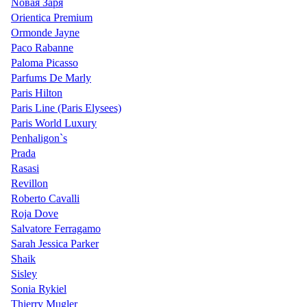
Nовая Заря
Orientica Premium
Ormonde Jayne
Paco Rabanne
Paloma Picasso
Parfums De Marly
Paris Hilton
Paris Line (Paris Elysees)
Paris World Luxury
Penhaligon`s
Prada
Rasasi
Revillon
Roberto Cavalli
Roja Dove
Salvatore Ferragamo
Sarah Jessica Parker
Shaik
Sisley
Sonia Rykiel
Thierry Mugler