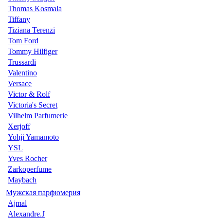
Thomas Kosmala
Tiffany
Tiziana Terenzi
Tom Ford
Tommy Hilfiger
Trussardi
Valentino
Versace
Victor & Rolf
Victoria's Secret
Vilhelm Parfumerie
Xerjoff
Yohji Yamamoto
YSL
Yves Rocher
Zarkoperfume
Maybach
Мужская парфюмерия
Ajmal
Alexandre.J