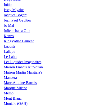
Initio
Issey Miyake
Jacques Bogart
Jean Paul Gaultier
Jo Mal
Juliette has a Gun
Kenzo
Kingkydise Laurent
Lacoste
Lalique
Le Labo
Les Liquides Imaginaires
Maison Francis Kurkdjian
Maison Martin Margiela's
Mancera
Marc-Antoine Barrois
Masque Milano
Memo
Mont Blanc
Montale (ОАЭ)