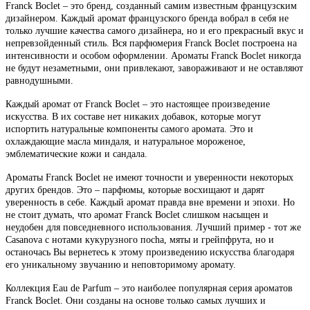
Franck Boclet – это бренд, созданный самим известным французским
дизайнером. Каждый аромат французского бренда вобрал в себя не
только лучшие качества самого дизайнера, но и его прекрасный вкус и
непревзойденный стиль. Вся парфюмерия Franck Boclet построена на
интенсивности и особом оформлении. Ароматы Franck Boclet никогда
не будут незаметными, они привлекают, завораживают и не оставляют
равнодушными.
Каждый аромат от Franck Boclet – это настоящее произведение
искусства. В их составе нет никаких добавок, которые могут
испортить натуральные компоненты самого аромата. Это и
охлаждающие масла миндаля, и натуральное мороженое,
эмблематические кожи и сандала.
Ароматы Franck Boclet не имеют точности и уверенности некоторых
других брендов. Это – парфюмы, которые восхищают и дарят
уверенность в себе. Каждый аромат правда вне времени и эпохи. Но
не стоит думать, что аромат Franck Boclet слишком насыщен и
неудобен для повседневного использования. Лучший пример - тот же
Casanova с нотами кукурузного поchа, мяты и грейпфрута, но и
останочась Вы вернетесь к этому произведению искусства благодаря
его уникальному звучанию и неповторимому аромату.
Коллекция Eau de Parfum – это наиболее популярная серия ароматов
Franck Boclet. Они созданы на основе только самых лучших и