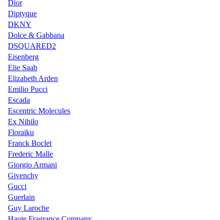
Dior
Diptyque
DKNY
Dolce & Gabbana
DSQUARED2
Eisenberg
Elie Saab
Elizabeth Arden
Emilio Pucci
Escada
Escentric Molecules
Ex Nihilo
Floraiku
Franck Boclet
Frederic Malle
Giorgio Armani
Givenchy
Gucci
Guerlain
Guy Laroche
Haute Fragrance Company