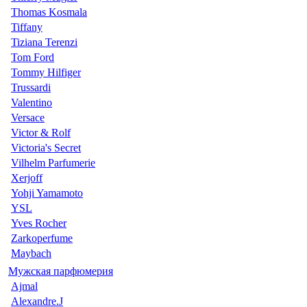
Thomas Kosmala
Tiffany
Tiziana Terenzi
Tom Ford
Tommy Hilfiger
Trussardi
Valentino
Versace
Victor & Rolf
Victoria's Secret
Vilhelm Parfumerie
Xerjoff
Yohji Yamamoto
YSL
Yves Rocher
Zarkoperfume
Maybach
Мужская парфюмерия
Ajmal
Alexandre.J