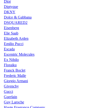
Dior
Diptyque
DKNY
Dolce & Gabbana
DSQUARED2
Eisenberg
Elie Saab
Elizabeth Arden
Emilio Pucci
Escada
Escentric Molecules
Ex Nihilo
Floraiku
Franck Boclet
Frederic Malle
Giorgio Armani
Givenchy
Gucci
Guerlain
Guy Laroche
Haute Fragrance Company