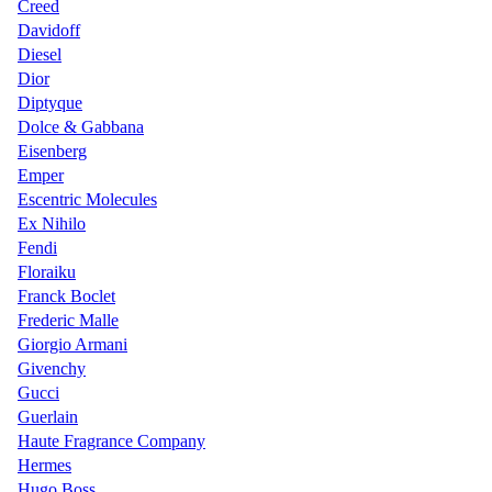
Creed
Davidoff
Diesel
Dior
Diptyque
Dolce & Gabbana
Eisenberg
Emper
Escentric Molecules
Ex Nihilo
Fendi
Floraiku
Franck Boclet
Frederic Malle
Giorgio Armani
Givenchy
Gucci
Guerlain
Haute Fragrance Company
Hermes
Hugo Boss