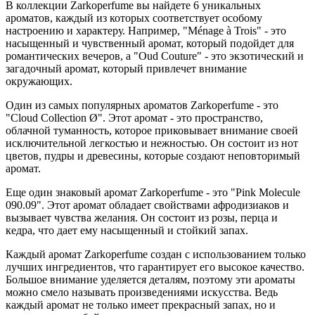
В коллекции Zarkoperfume вы найдете 6 уникальных
ароматов, каждый из которых соответствует особому
настроению и характеру. Например, "Ménage à Trois" - это
насыщенный и чувственный аромат, который подойдет для
романтических вечеров, а "Oud Couture" - это экзотический и
загадочный аромат, который привлечет внимание
окружающих.
Один из самых популярных ароматов Zarkoperfume - это
"Cloud Collection Ø". Этот аромат - это пространство,
облачной туманность, которое приковывает внимание своей
исключительной легкостью и нежностью. Он состоит из нот
цветов, пудры и древесины, которые создают неповторимый
аромат.
Еще один знаковый аромат Zarkoperfume - это "Pink Molecule
090.09". Этот аромат обладает свойствами афродизиаков и
вызывает чувства желания. Он состоит из розы, перца и
кедра, что дает ему насыщенный и стойкий запах.
Каждый аромат Zarkoperfume создан с использованием только
лучших ингредиентов, что гарантирует его высокое качество.
Большое внимание уделяется деталям, поэтому эти ароматы
можно смело называть произведениями искусства. Ведь
каждый аромат не только имеет прекрасный запах, но и