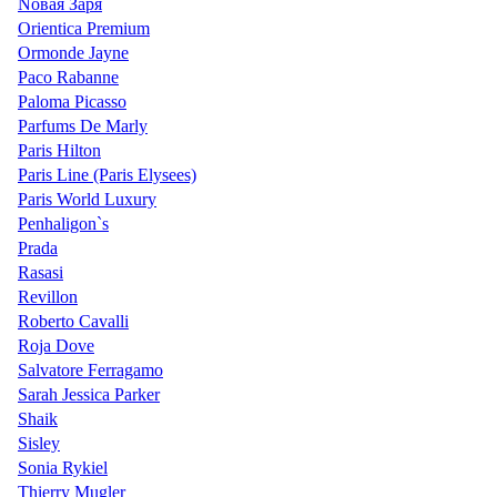
Nовая Заря
Orientica Premium
Ormonde Jayne
Paco Rabanne
Paloma Picasso
Parfums De Marly
Paris Hilton
Paris Line (Paris Elysees)
Paris World Luxury
Penhaligon`s
Prada
Rasasi
Revillon
Roberto Cavalli
Roja Dove
Salvatore Ferragamo
Sarah Jessica Parker
Shaik
Sisley
Sonia Rykiel
Thierry Mugler