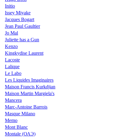
Initio
Issey Miyake
Jacques Bogart
Jean Paul Gaultier
Jo Mal
Juliette has a Gun
Kenzo
Kingkydise Laurent
Lacoste
Lalique
Le Labo
Les Liquides Imaginaires
Maison Francis Kurkdjian
Maison Martin Margiela's
Mancera
Marc-Antoine Barrois
Masque Milano
Memo
Mont Blanc
Montale (ОАЭ)