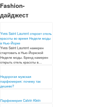
Fashion-
дайджест
Yves Saint Laurent откроет отель
красоты во время Недели моды
в Нью-Йорке
Yves Saint Laurent намерен
стартовать в Нью-Йоркской
Неделе моды. Бренд намерен
открыть отель красоты в…
Недорогая мужская
парфюмерия: почему так
дешево?
Покупая мужскую парфюмерию
в интернет-магазине стоит
ознакомиться с ее качеством.
Парфюмерия Calvin Klein
Если говорить о лицензионном
Сенсация, скандал, модный