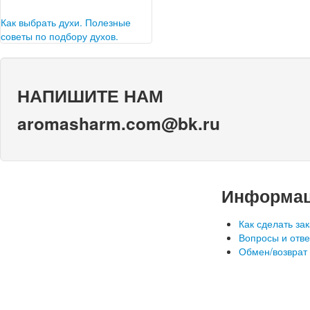
парфюме,…
переворот – все это синонимы
громкого имени Calvin Klein.
Как выбрать духи. Полезные
Основанная в 1968…
советы по подбору духов.
Когда мы ищем в магазине
парфюмерии духи, мы не
думаем о том, какие именно
НАПИШИТЕ НАМ
запахи…
aromasharm.com@bk.ru
Информа
Как сделать зак
Вопросы и отв
Обмен/возврат