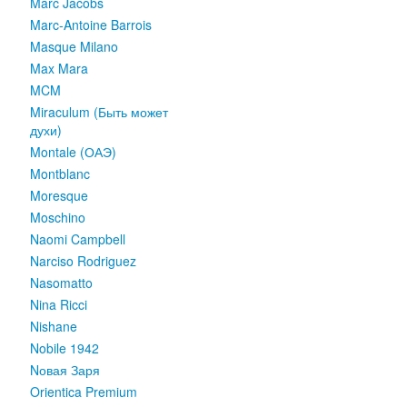
Marc Jacobs
Marc-Antoine Barrois
Masque Milano
Max Mara
MCM
Miraculum (Быть может
духи)
Montale (ОАЭ)
Montblanc
Moresque
Moschino
Naomi Campbell
Narciso Rodriguez
Nasomatto
Nina Ricci
Nishane
Nobile 1942
Nовая Заря
Orientica Premium