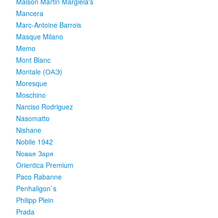
Maison Martin Margiela's
Mancera
Marc-Antoine Barrois
Masque Milano
Memo
Mont Blanc
Montale (ОАЭ)
Moresque
Moschino
Narciso Rodriguez
Nasomatto
Nishane
Nobile 1942
Nовая Заря
Orientica Premium
Paco Rabanne
Penhaligon`s
Philipp Plein
Prada