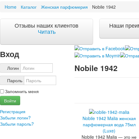
Home
Каталог
Женская парфюмерия
Nobile 1942
Акции и скидки
Акции и скидки
Отзывы наших клиентов
Наши преи
Доставка и оплата
Читать
Доставка и оплата по Москве
Доставка по Санкт-Петербугу
Доставка и оплата по России
Вход
ЧаВо
Nobile 1942
Ответы на часто задаваемые вопросы
Логин
О компании
Пароль
О нас
Запомнить меня
Учетная запись
Войти
Регистрация
Забыли логин?
Nobile 1942 Malia женская
Забыли пароль?
парфюмерная вода 75мл
(Luxe)
Nobile 1942 Malia — это не