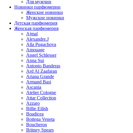
Для мужчин
Новинки парфюмерии
Женские новинки
Мужские новинки
Детская парфюмерия
Женская парфюмерия
Ajmal
Alexandre.J
Alla Pugachova
Amouage
Angel Schlesser
Anna Sui
Antonio Banderas
Ard Al Zaafaran
Ariana Grande
Armand Basi
Ascania
Atelier Cologne
Attar Collection
Azzaro
Billie Eilish
Boadicea
Bottega Veneta
Boucheron
Britney Spears