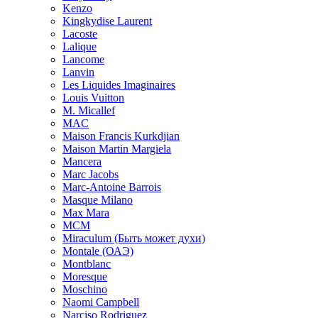
Kenzo
Kingkydise Laurent
Lacoste
Lalique
Lancome
Lanvin
Les Liquides Imaginaires
Louis Vuitton
M. Micallef
MAC
Maison Francis Kurkdjian
Maison Martin Margiela
Mancera
Marc Jacobs
Marc-Antoine Barrois
Masque Milano
Max Mara
MCM
Miraculum (Быть может духи)
Montale (ОАЭ)
Montblanc
Moresque
Moschino
Naomi Campbell
Narciso Rodriguez