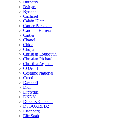
Burberry
Bvlgari
Byredo
Cacharel
Calvin Klein
Carner Barcelona
Carolina Herrera
Cartier
Chanel
Chloe
Chopard
Christian Louboutin
Christian Richard
Christina Aguilera
COACH
Costume National
Creed
Davidoff
Dior
Diptyque
DKNY
Dolce & Gabbana
DSQUARED2
Eisenberg
Elie Saab