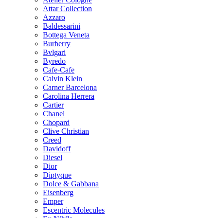
Attar Collection
Azzaro
Baldessarini
Bottega Veneta
Burberry
Bvlgari
Byredo
Cafe-Cafe
Calvin Klein
Carner Barcelona
Carolina Herrera
Cartier
Chanel
Chopard
Clive Christian
Creed
Davidoff
Diesel
Dior
Diptyque
Dolce & Gabbana
Eisenberg
Emper
Escentric Molecules