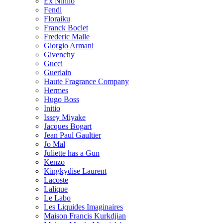
Ex Nihilo
Fendi
Floraiku
Franck Boclet
Frederic Malle
Giorgio Armani
Givenchy
Gucci
Guerlain
Haute Fragrance Company
Hermes
Hugo Boss
Initio
Issey Miyake
Jacques Bogart
Jean Paul Gaultier
Jo Mal
Juliette has a Gun
Kenzo
Kingkydise Laurent
Lacoste
Lalique
Le Labo
Les Liquides Imaginaires
Maison Francis Kurkdjian