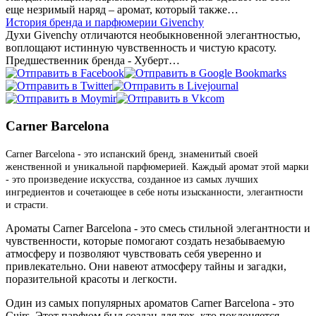
еще незримый наряд – аромат, который также…
История бренда и парфюмерии Givenchy
Духи Givenchy отличаются необыкновенной элегантностью,
воплощают истинную чувственность и чистую красоту.
Предшественник бренда - Хуберт…
Carner Barcelona
Carner Barcelona - это испанский бренд, знаменитый своей
женственной и уникальной парфюмерией. Каждый аромат этой марки
- это произведение искусства, созданное из самых лучших
ингредиентов и сочетающее в себе ноты изысканности, элегантности
и страсти.
Ароматы Carner Barcelona - это смесь стильной элегантности и
чувственности, которые помогают создать незабываемую
атмосферу и позволяют чувствовать себя уверенно и
привлекательно. Они навеют атмосферу тайны и загадки,
поразительной красоты и легкости.
Один из самых популярных ароматов Carner Barcelona - это
Cuirs. Этот парфюм был создан для тех, кто поклоняется