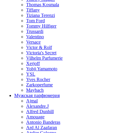
Thomas Kosmala
Tiffany
Tiziana Terenzi
Tom Ford
Tommy Hilfiger
Trussardi
Valentino
Versace
Victor & Rolf
Victoria's Secret
Vilhelm Parfumerie
Xerjoff
Yohji Yamamoto
YSL
Yves Rocher
Zarkoperfume
Maybach
Мужская парфюмерия
Ajmal
Alexandre.J
Alfred Dunhill
Amouage
Antonio Banderas
Ard Al Zaafaran
Atelier Cologne