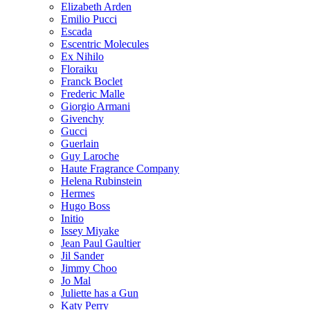
Elizabeth Arden
Emilio Pucci
Escada
Escentric Molecules
Ex Nihilo
Floraiku
Franck Boclet
Frederic Malle
Giorgio Armani
Givenchy
Gucci
Guerlain
Guy Laroche
Haute Fragrance Company
Helena Rubinstein
Hermes
Hugo Boss
Initio
Issey Miyake
Jean Paul Gaultier
Jil Sander
Jimmy Choo
Jo Mal
Juliette has a Gun
Katy Perry