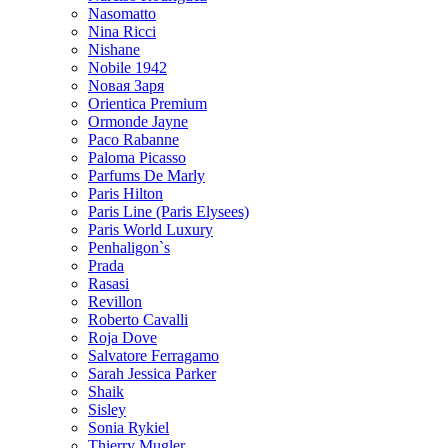
Nasomatto
Nina Ricci
Nishane
Nobile 1942
Nовая Заря
Orientica Premium
Ormonde Jayne
Paco Rabanne
Paloma Picasso
Parfums De Marly
Paris Hilton
Paris Line (Paris Elysees)
Paris World Luxury
Penhaligon`s
Prada
Rasasi
Revillon
Roberto Cavalli
Roja Dove
Salvatore Ferragamo
Sarah Jessica Parker
Shaik
Sisley
Sonia Rykiel
Thierry Mugler