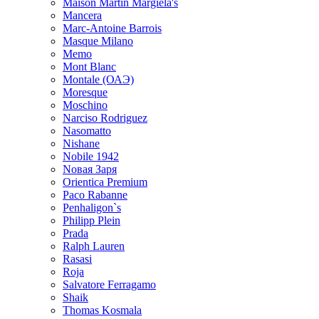
Maison Martin Margiela's
Mancera
Marc-Antoine Barrois
Masque Milano
Memo
Mont Blanc
Montale (ОАЭ)
Moresque
Moschino
Narciso Rodriguez
Nasomatto
Nishane
Nobile 1942
Nовая Заря
Orientica Premium
Paco Rabanne
Penhaligon`s
Philipp Plein
Prada
Ralph Lauren
Rasasi
Roja
Salvatore Ferragamo
Shaik
Thomas Kosmala