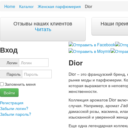
Home
Каталог
Женская парфюмерия
Dior
Акции и скидки
Акции и скидки
Отзывы наших клиентов
Наши преи
Доставка и оплата
Читать
Доставка и оплата по Москве
Доставка по Санкт-Петербугу
Доставка и оплата по России
Вход
ЧаВо
Dior
Ответы на часто задаваемые вопросы
Логин
О компании
Dior – это французский бренд,
Пароль
О нас
рынке моды и парфюмерии. Ко
Запомнить меня
Учетная запись
которая выражается в неповто
женственности.
Войти
Коллекция ароматов Dior вклю
Регистрация
случая. Например, аромат J'ad
Забыли логин?
дамасской розы, жасмина, ила
Забыли пароль?
изысканной и уверенной женщ
Еще одна легендарная коллекц