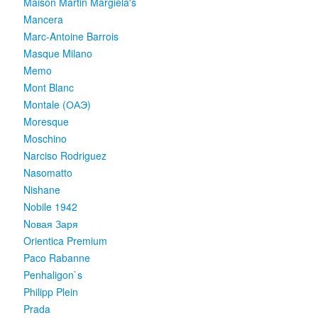
Maison Martin Margiela's
Mancera
Marc-Antoine Barrois
Masque Milano
Memo
Mont Blanc
Montale (ОАЭ)
Moresque
Moschino
Narciso Rodriguez
Nasomatto
Nishane
Nobile 1942
Nовая Заря
Orientica Premium
Paco Rabanne
Penhaligon`s
Philipp Plein
Prada