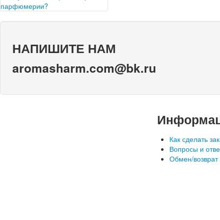
организма человека имеет
парфюмерии?
большое значение. В чем…
Верный подбор духов – это
главная, кульминационная,
часть создания неповторимого и
НАПИШИТЕ НАМ
изысканного образа. По
аромату,…
aromasharm.com@bk.ru
Информа
Как сделать зак
Вопросы и отв
Обмен/возврат