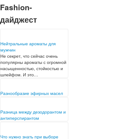
Fashion-
дайджест
Нейтральные ароматы для
мужчин
Не секрет, что сейчас очень
популярны ароматы с огромной
насыщенностью, стойкостью и
шлейфом. И это…
Разнообразие эфирных масел
Эфирное масло является
натуральным маслом, которое
производится из растений,
Разница между дезодорантом и
корней, стеблей и цветов. В
антиперспирантом
основном,…
Секреция пота является
естественным физиологическим
процессом, который для
Что нужно знать при выборе