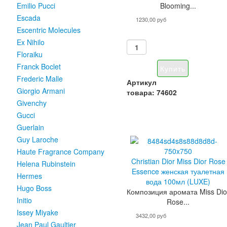
Blooming...
Emilio Pucci
Escada
1230,00 руб
Escentric Molecules
Ex Nihilo
Floraiku
Franck Boclet
Frederic Malle
Артикул
Giorgio Armani
товара: 74602
Givenchy
Gucci
Guerlain
Guy Laroche
Haute Fragrance Company
Christian Dior Miss Dior Rose
Helena Rubinstein
Essence женская туалетная
Hermes
вода 100мл (LUXE)
Hugo Boss
Композиция аромата Miss Dio
Initio
Rose...
Issey Miyake
3432,00 руб
Jean Paul Gaultier