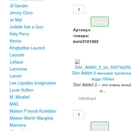
Jil Sander
Jimmy Choo
Jo Mal
Juliette has a Gun
Артикул
Katy Perry
товара:
Kenzo
euro3101002
Kingkydise Laurent
Lacoste
Lalique
Lancome
Dior Addict 2 женская туалетн
Lanvin
вода 100мл
Les Liquides Imaginaires
Dior Addict 2 – это очень юны
Louis Vuitton
и...
M. Micallef
1230,00 руб
MAC
Maison Francis Kurkdjian
Maison Martin Margiela
Mancera