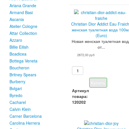
Ariana Grande
Armand Basi
Ascania
Christian Dior Addict Eau Fraic
Atelier Cologne
женская туалетная вода 100м
Attar Collection
(Euro)
Azzaro
Новая женская туалетная вод
от...
Billie Eilish
Boadicea
2872,00 руб
Bottega Veneta
Boucheron
Britney Spears
Burberry
Bvlgari
Артикул
Byredo
товара:
120202
Cacharel
Calvin Klein
Carner Barcelona
Carolina Herrera
Christian Dior Joy женская