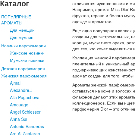
Каталог
отличаются чувственными и мя
Например, аромат Miss Dior Ro
фруктов, герани и белого муск
ПОПУЛЯРНЫЕ
одежде и ароматах.
АРОМАТЫ
Для женщин
Еще одна популярная коллекци
созданы для экстремальных, н
Для мужчин
корицы, мускатного ореха, роз
Новинки парфюмерии
для тех, кто хочет выделиться
Женские новинки
Коллекция женской парфюмерии
Мужские новинки
пленительный и уникальный ар
Детская парфюмерия
подчеркивающих женственность
аромат создан для того, чтобы
Женская парфюмерия
Ajmal
Ароматы женской парфюмерии 
Alexandre.J
оставаться на коже и волосах 
флаконов делают этих ароматы
Alla Pugachova
коллекционеров. Если вы ищете
Amouage
парфюмерия Dior – это отличн
Angel Schlesser
Anna Sui
Antonio Banderas
Ard Al Zaafaran