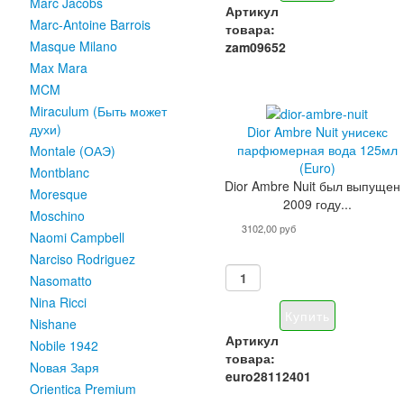
Marc Jacobs
Артикул
Marc-Antoine Barrois
товара:
Masque Milano
zam09652
Max Mara
MCM
Miraculum (Быть может
духи)
Dior Ambre Nuit унисекс
парфюмерная вода 125мл
Montale (ОАЭ)
(Euro)
Montblanc
Dior Ambre Nuit был выпущен 
Moresque
2009 году...
Moschino
3102,00 руб
Naomi Campbell
Narciso Rodriguez
Nasomatto
Nina Ricci
Nishane
Артикул
Nobile 1942
товара:
Nовая Заря
euro28112401
Orientica Premium