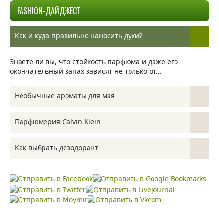
FASHION-ДАЙДЖЕСТ
Как и куда правильно наносить духи?
Знаете ли вы, что стойкость парфюма и даже его
окончательный запах зависят не только от…
Необычные ароматы для мая
В мае природа расцветает и все вокруг начинает играть
Парфюмерия Calvin Klein
самыми яркими красками, но бывают и…
Сенсация, скандал, модный переворот – все это
Как выбрать дезодорант
синонимы громкого имени Calvin Klein. Основанная в
1968…
Мы живем в мире запахов. К сожалению, не все из них
одинаково приятны. С другой…