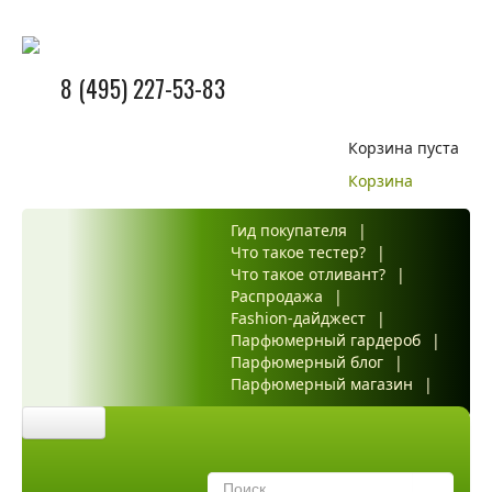
8 (495) 227-53-83
Корзина пуста
Корзина
Гид покупателя
|
Что такое тестер?
|
Что такое отливант?
|
Распродажа
|
Fashion-дайджест
|
Парфюмерный гардероб
|
Парфюмерный блог
|
Парфюмерный магазин
|
Главная