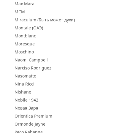
Max Mara
MCM
Miraculum (Быть может духи)
Montale (ОАЭ)
Montblanc
Moresque
Moschino
Naomi Campbell
Narciso Rodriguez
Nasomatto
Nina Ricci
Nishane
Nobile 1942
Nовая Заря
Orientica Premium
Ormonde Jayne
Paco Rabanne