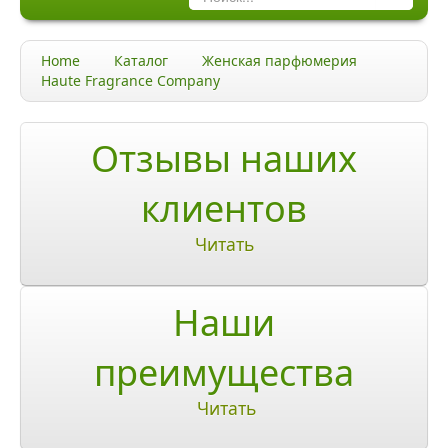
Каталог
Home
Каталог
Женская парфюмерия
Качество и гарантии
Haute Fragrance Company
Акции и скидки
Отзывы наших
Акции и скидки
клиентов
Доставка и оплата
Читать
Доставка и оплата по Москве
Доставка по Санкт-Петербугу
Наши
Доставка и оплата по России
преимущества
ЧаВо
Читать
Ответы на часто задаваемые вопросы