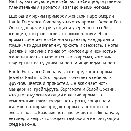
Nights, вы почувствуете себя волшебницей, окутанной
пленительным ароматом и загадочными нотками.
Еще одним ярким примером женской парфюмерии
Haute Fragrance Company является аромат L'Amour Fou.
Он создан для интригующих и уверенных в себе
женщин, которые готовы к приключениям. Этот
аромат сочетает в себе ноты граната, мандарина и
груши, что добавляет ему яркость и свежесть, а ноты
фиалки и жасмина придают композиции нежность и
женственность. L'Amour Fou – это аромат, который
подчеркнет вашу уникальность и индивидуальность.
Haute Fragrance Company также предлагает аромат
Jewel of Kashmir. Этот аромат сочетает в себе ноты
фруктов, цветов и пряностей. Он включает ноты
мандарина, грейпфрута, бергамота и белой фрезии,
что дает ему освежающий и легкий аромат. В
композицию также входят ноты розы, ландыша и
жасмина, которые придают аромату нежность и
элегантность. Базовые ноты включают в себя пачули,
ветивер и кедр, что создает глубокий и интригующий
след на коже.