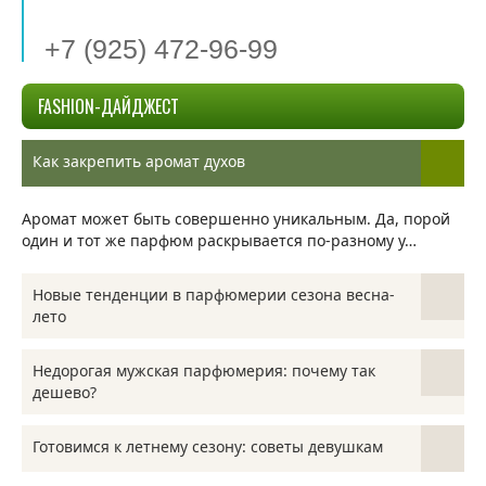
+7 (925) 472-96-99
FASHION-ДАЙДЖЕСТ
Как закрепить аромат духов
Аромат может быть совершенно уникальным. Да, порой
один и тот же парфюм раскрывается по-разному у…
Новые тенденции в парфюмерии сезона весна-
лето
Смена тенденций в духах, туалетной воде и другой
Недорогая мужская парфюмерия: почему так
парфюмерии происходит очень медленно и плавно,
дешево?
совсем…
Покупая мужскую парфюмерию в интернет-магазине
Готовимся к летнему сезону: советы девушкам
стоит ознакомиться с ее качеством. Если говорить о