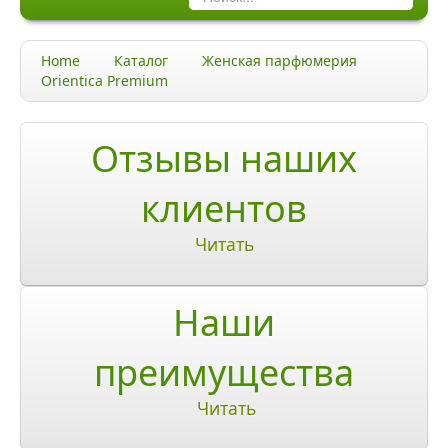
Каталог
Home
Каталог
Женская парфюмерия
Качество и гарантии
Orientica Premium
Акции и скидки
Отзывы наших
Акции и скидки
клиентов
Доставка и оплата
Читать
Доставка и оплата по Москве
Доставка по Санкт-Петербугу
Наши
Доставка и оплата по России
преимущества
ЧаВо
Читать
Ответы на часто задаваемые вопросы