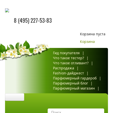
8 (495) 227-53-83
Корзина пуста
Корзина
Гид покупателя
|
Что такое тестер?
|
Что такое отливант?
|
Распродажа
|
Fashion-дайджест
|
Парфюмерный гардероб
|
Парфюмерный блог
|
Парфюмерный магазин
|
Главная