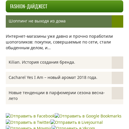
FASHION-ДАЙДЖЕСТ
Шоппинг не выходя из дома
Интернет-магазины уже давно и прочно поработили
шопоголиков: покупки, совершаемые по сети, стали
обыденным делом, и…
Kilian. История создания бренда.
Все знают такой роскошный коньяк, как HENNESSY.
Cacharel Yes I Am – новый аромат 2018 года.
Роскошный аромат и незабываемый вкус, стильный
внешний вид.…
Yes I Am, самый новый аромат от Cacharel - это ода к
Новые тенденции в парфюмерии сезона весна-
женскому утверждению, как…
лето
Смена тенденций в духах, туалетной воде и другой
парфюмерии происходит очень медленно и плавно,
совсем…