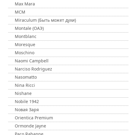
Max Mara
MCM
Miraculum (Быть может духи)
Montale (ОАЭ)
Montblanc
Moresque
Moschino
Naomi Campbell
Narciso Rodriguez
Nasomatto
Nina Ricci
Nishane
Nobile 1942
Nовая Заря
Orientica Premium
Ormonde Jayne
Paco Rabanne