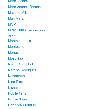
Marc Jacobs
Marc-Antoine Barrois
Masque Milano
Max Mara
MCM
Miraculum (Быть может
духи)
Montale (ОАЭ)
Montblanc
Moresque
Moschino
Naomi Campbell
Narciso Rodriguez
Nasomatto
Nina Ricci
Nishane
Nobile 1942
Nовая Заря
Orientica Premium