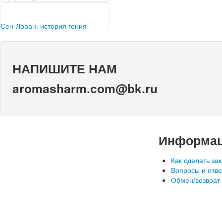
Интересные факты о
парфюмерии. Покупая духи в
магазинах, мы даже не
Сен-Лоран: история гения
задумываемся о том, из…
Один из самых гениальных
дизайнеров, ученик великого
Кристиана Диора, создатель
НАПИШИТЕ НАМ
современного женского
гардероба – всё…
aromasharm.com@bk.ru
Информа
Как сделать зак
Вопросы и отв
Обмен/возврат