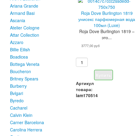
Ariana Grande
Roja Dove Burlington 1819
Armand Basi
унисекс парфюмерная вода
Ascania
100мл (Luxe)
Atelier Cologne
Roja Dove Burlington 1819 –
Attar Collection
это...
Azzaro
3777,00 руб
Billie Eilish
Boadicea
Bottega Veneta
Boucheron
Britney Spears
Артикул
Burberry
товара:
Bvlgari
lam170514
Byredo
Cacharel
Calvin Klein
Carner Barcelona
Carolina Herrera