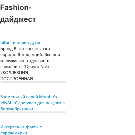
Fashion-
дайджест
Kilian: история духов
Бренд Kilian насчитывает
порядка 9 коллекций. Все они
заслуживают отдельного
внимания. L’Oeuvre Noire.
«КОЛЛЕКЦИЯ,
ПОСТРОЕННАЯ…
Знаменитый спрей Morphe's
FINALLY доступен для покупки в
Великобритании.
Если вы еще не используете
фиксирующий спрей в качестве
основного продукта в своем
Интересные факты о
макияже, то…
парфюмерии