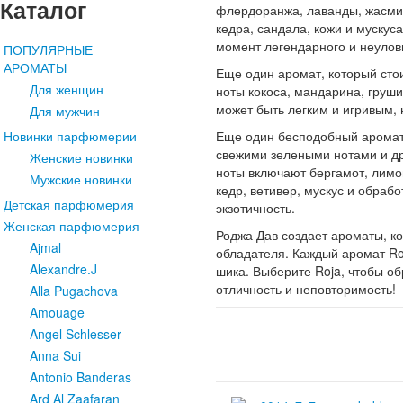
Каталог
флердоранжа, лаванды, жасмина
кедра, сандала, кожи и мускус
момент легендарного и неулов
ПОПУЛЯРНЫЕ
АРОМАТЫ
Еще один аромат, который стои
Для женщин
ноты кокоса, мандарина, груши
может быть легким и игривым, 
Для мужчин
Еще один бесподобный аромат –
Новинки парфюмерии
свежими зелеными нотами и др
Женские новинки
ноты включают бергамот, лимон
Мужские новинки
кедр, ветивер, мускус и обраб
Детская парфюмерия
экзотичность.
Женская парфюмерия
Роджа Дав создает ароматы, к
Ajmal
обладателя. Каждый аромат Ro
Alexandre.J
шика. Выберите Roja, чтобы об
отличность и неповторимость!
Alla Pugachova
Amouage
Angel Schlesser
Anna Sui
Antonio Banderas
Ard Al Zaafaran