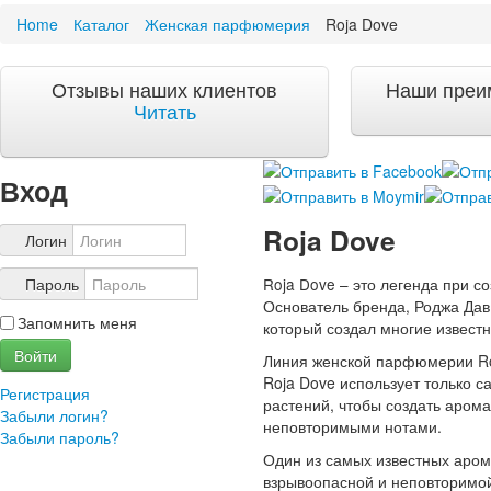
Home
Каталог
Женская парфюмерия
Roja Dove
Акции и скидки
Акции и скидки
Отзывы наших клиентов
Наши преи
Доставка и оплата
Читать
Доставка и оплата по Москве
Доставка по Санкт-Петербугу
Доставка и оплата по России
Вход
ЧаВо
Roja Dove
Ответы на часто задаваемые вопросы
Логин
О компании
Roja Dove – это легенда при с
Пароль
О нас
Основатель бренда, Роджа Дав,
Запомнить меня
Учетная запись
который создал многие извест
Войти
Линия женской парфюмерии Roja
Roja Dove использует только 
Регистрация
растений, чтобы создать аром
Забыли логин?
неповторимыми нотами.
Забыли пароль?
Один из самых известных арома
взрывоопасной и неповторимой