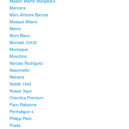
Maison Martin Margiela's
Mancera
Marc-Antoine Barrois
Masque Milano
Memo
Mont Blanc
Montale (ОАЭ)
Moresque
Moschino
Narciso Rodriguez
Nasomatto
Nishane
Nobile 1942
Nовая Заря
Orientica Premium
Paco Rabanne
Penhaligon`s
Philipp Plein
Prada