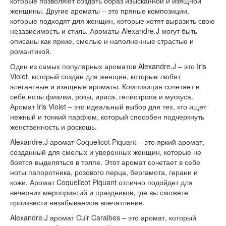
которые позволяют создать образ изысканной и изящной
женщины. Другие ароматы – это пряные композиции,
которые подходят для женщин, которые хотят выразить свою
независимость и стиль. Ароматы Alexandre.J могут быть
описаны как яркие, смелые и наполненные страстью и
романтикой.
Один из самых популярных ароматов Alexandre.J – это Iris
Violet, который создан для женщин, которые любят
элегантные и изящные ароматы. Композиция сочетает в
себе ноты фиалки, розы, ириса, гелиотропа и мускуса.
Аромат Iris Violet – это идеальный выбор для тех, кто ищет
нежный и тонкий парфюм, который способен подчеркнуть
женственность и роскошь.
Alexandre.J аромат Coquelicot Piquant – это яркий аромат,
созданный для смелых и уверенных женщин, которые не
боятся выделяться в толпе. Этот аромат сочетает в себе
ноты папоротника, розового перца, бергамота, герани и
кожи. Аромат Coquelicot Piquant отлично подойдет для
вечерних мероприятий и праздников, где вы сможете
произвести незабываемое впечатление.
Alexandre.J аромат Cuir Caraibes – это аромат, который