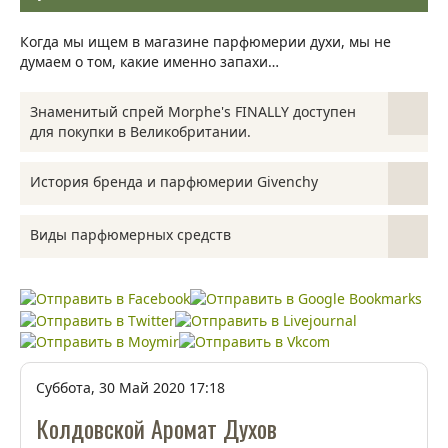
Когда мы ищем в магазине парфюмерии духи, мы не
думаем о том, какие именно запахи…
Знаменитый спрей Morphe's FINALLY доступен
для покупки в Великобритании.
Если вы еще не используете фиксирующий спрей в
История бренда и парфюмерии Givenchy
качестве основного продукта в своем макияже, то…
Духи Givenchy отличаются необыкновенной
Виды парфюмерных средств
элегантностью, воплощают истинную чувственность и
чистую красоту. Предшественник бренда - Хуберт…
Человеческий мозг обладает удивительной способностью
вызывать определенные воспоминания и эмоции в ответ
на запахи. Каждый…
Суббота, 30 Май 2020 17:18
Колдовской Аромат Духов