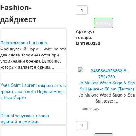
Fashion-
дайджест
Артикул
товара:
Парфюмерия Lancome
lam1900330
Французский шарм – именно эти
два слова вспоминаются при
упоминании бренда Lancome,
который является одним…
Jo Malone Wood Sage & Sea
Yves Saint Laurent откроет отель
Salt унисекс 60 мл (Тестер)
красоты во время Недели моды
Jo Malone Wood Sage & Sea
в Нью-Йорке
Salt tester...
Yves Saint Laurent намерен
стартовать в Нью-Йоркской
696,00 руб
Неделе моды. Бренд намерен
Chanel запускает линию
открыть отель красоты в…
мужской косметики.
Первого сентября появится
новая линия от Chanel,