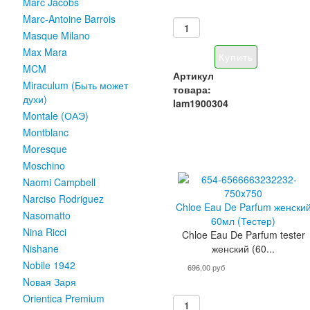
Marc Jacobs
Marc-Antoine Barrois
Masque Milano
Max Mara
MCM
Артикул
Miraculum (Быть может
товара:
духи)
lam1900304
Montale (ОАЭ)
Montblanc
Moresque
Moschino
Naomi Campbell
Narciso Rodriguez
Chloe Eau De Parfum женски
Nasomatto
60мл (Тестер)
Nina Ricci
Chloe Eau De Parfum tester
женский (60...
Nishane
Nobile 1942
696,00 руб
Nовая Заря
Orientica Premium