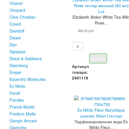
Chanel
Rose тестер женский (60 мл)
Chopard
Lux
Elizabeth Arden White Tea Wil
Clive Christian
Rose...
Creed
Davidoff
862,00 руб
Diesel
Dior
Diptyque
Dolce & Gabbana
Eisenberg
Артикул
товара:
Emper
2401119
Escentric Molecules
Ex Nihilo
Fendi
Floraiku
Franck Boclet
Ex Nihilo Fleur Narcotique
Frederic Malle
унисекс 60мл (тестер)
Giorgio Armani
Парфюмированная вода Ex
Nihilo Fleur...
Givenchy