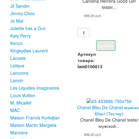
Carolina Herrera Good Girl
Jil Sander
tester...
Jimmy Choo
696,00 руб
Jo Mal
Juliette has a Gun
Katy Perry
Kenzo
Kingkydise Laurent
Артикул
Lacoste
товара:
Lalique
lam0100613
Lancome
Lanvin
Les Liquides Imaginaires
Louis Vuitton
M. Micallef
Chanel Bleu De Chanel мужск
MAC
60мл (Тестер)
Maison Francis Kurkdjian
Chanel Bleu De Chanel tester
Maison Martin Margiela
мужской...
Mancera
696,00 руб