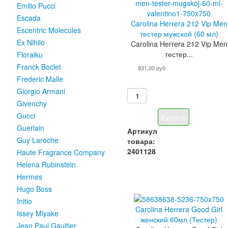
Emilio Pucci
Escada
Carolina Herrera 212 Vip Men
Escentric Molecules
тестер мужской (60 мл)
Ex Nihilo
Carolina Herrera 212 Vip Men
тестер...
Floraiku
Franck Boclet
831,00 руб
Frederic Malle
Giorgio Armani
Givenchy
Gucci
Guerlain
Артикул
Guy Laroche
товара:
2401128
Haute Fragrance Company
Helena Rubinstein
Hermes
Hugo Boss
Initio
Carolina Herrera Good Girl
Issey Miyake
женский 60мл (Тестер)
Jean Paul Gaultier