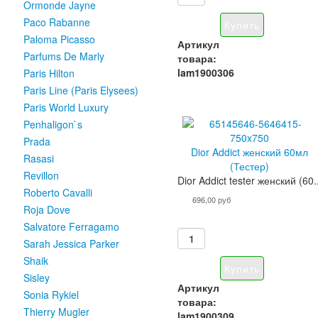
Ormonde Jayne
Paco Rabanne
Paloma Picasso
Артикул
Parfums De Marly
товара:
lam1900306
Paris Hilton
Paris Line (Paris Elysees)
Paris World Luxury
Penhaligon`s
Prada
Dior Addict женский 60мл
Rasasi
(Тестер)
Revillon
Dior Addict tester женский (60..
Roberto Cavalli
696,00 руб
Roja Dove
Salvatore Ferragamo
Sarah Jessica Parker
Shaik
Sisley
Артикул
Sonia Rykiel
товара:
Thierry Mugler
lam1900309