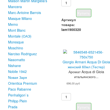
Maison Martin Margiela's
Mancera
Marc-Antoine Barrois
Masque Milano
Артикул
Memo
товара:
lam1900320
Mont Blanc
Montale (ОАЭ)
Moresque
Moschino
Narciso Rodriguez
Nasomatto
Giorgio Armani Acqua Di Gioi
Nishane
женский 60мл (Тестер)
Nobile 1942
Аромат Acqua di Gioia
итальянского...
Nовая Заря
Orientica Premium
696,00 руб
Paco Rabanne
Penhaligon`s
Philipp Plein
Prada