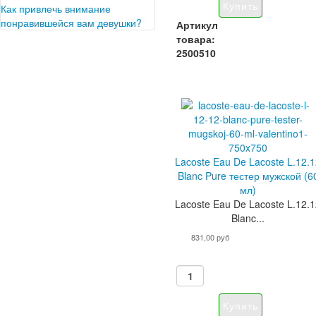
ориентированная на мужчин.
Как привлечь внимание
Коллекция называется
понравившейся вам девушки?
Артикул
BoydeChanel, которая состоит…
Порой, глядя на проходящие
товара:
мимо пары, многие из нас
2500510
задаются вопросом, как столь
прекрасная внешне…
Lacoste Eau De Lacoste L.12.
Blanc Pure тестер мужской (6
мл)
Lacoste Eau De Lacoste L.12.
Blanc...
831,00 руб