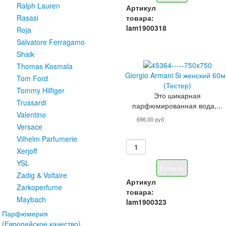
Ralph Lauren
Артикул
товара:
Rasasi
lam1900318
Roja
Salvatore Ferragamo
Shaik
Thomas Kosmala
Giorgio Armani Si женский 60
Tom Ford
(Тестер)
Tommy Hilfiger
Это шикарная
Trussardi
парфюмированная вода,...
Valentino
696,00 руб
Versace
Vilhelm Parfumerie
Xerjoff
YSL
Zadig & Voltaire
Артикул
Zarkoperfume
товара:
Maybach
lam1900323
Парфюмерия
(Европейское качество)