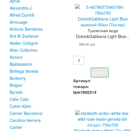
Ajmal
Alexandre.J
Alfred Dunhill
Dolce&Gabbana Light Blue
Amouage
мужской 60мл (Тестер)
Antonio Banderas
Туалетная вода
Ard Al Zaafaran
Dolce&Gabbana Light Blue...
Atelier Cologne
696,00 руб
Attar Collection
Azzaro
Baldessarini
Bottega Veneta
Burberry
Артикул
Bvlgari
товара:
lam1900314
Byredo
Cafe-Cafe
Calvin Klein
Carner Barcelona
Carolina Herrera
Cartier
Elizabeth Arden White Tea Wil