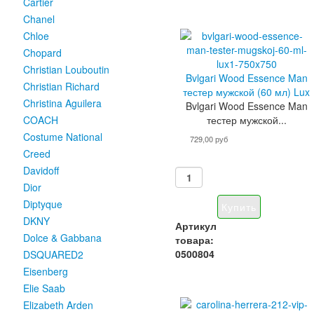
Cartier
Chanel
Chloe
Chopard
Christian Louboutin
Bvlgari Wood Essence Man
Christian Richard
тестер мужской (60 мл) Lux
Christina Aguilera
Bvlgari Wood Essence Man
тестер мужской...
COACH
Costume National
729,00 руб
Creed
Davidoff
Dior
Diptyque
DKNY
Артикул
Dolce & Gabbana
товара:
0500804
DSQUARED2
Eisenberg
Elie Saab
Elizabeth Arden