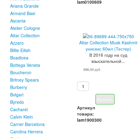
lam0100609
Ariana Grande
Armand Basi
Ascania
Atelier Cologne
Attar Collection
Attar Collection Musk Kashmir
Azzaro
унисекс 60мл (Тестер)
Billie Eilish
В 2016 году на суд
Boadicea
взыскательной...
Bottega Veneta
696,00 руб
Boucheron
Britney Spears
Burberry
Bvlgari
Byredo
Артикул
Cacharel
товара:
Calvin Klein
lam1900300
Carner Barcelona
Carolina Herrera