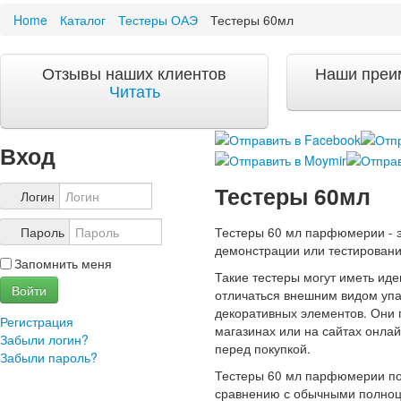
Home
Каталог
Тестеры ОАЭ
Тестеры 60мл
Акции и скидки
Акции и скидки
Отзывы наших клиентов
Наши преи
Доставка и оплата
Читать
Доставка и оплата по Москве
Доставка по Санкт-Петербугу
Доставка и оплата по России
Вход
ЧаВо
Тестеры 60мл
Ответы на часто задаваемые вопросы
Логин
О компании
Тестеры 60 мл парфюмерии - 
Пароль
О нас
демонстрации или тестировани
Запомнить меня
Учетная запись
Такие тестеры могут иметь ид
Войти
отличаться внешним видом упа
декоративных элементов. Они
Регистрация
магазинах или на сайтах онлай
Забыли логин?
перед покупкой.
Забыли пароль?
Тестеры 60 мл парфюмерии по
сравнению с обычными полноц