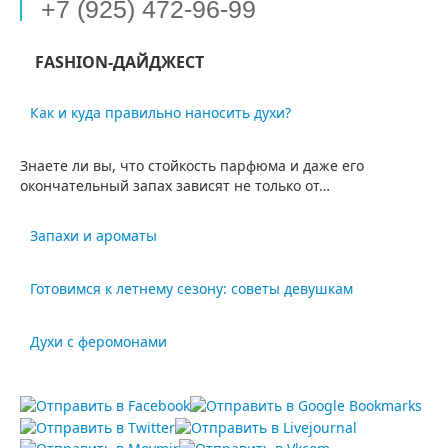
+7 (925) 472-96-99
FASHION-ДАЙДЖЕСТ
Как и куда правильно наносить духи?
Знаете ли вы, что стойкость парфюма и даже его
окончательный запах зависят не только от…
Запахи и ароматы
Некоторые люди страдают повышенной потливостью.
Готовимся к летнему сезону: советы девушкам
Для них важно прежде всего обращать внимание на
общую гигиену,…
Что уж там ни говори, а лето - это особая пора. Его ждут с
Духи с феромонами
нетерпением…
Уже давно известно, что людей в первую очередь
привлекает запах и лишь потом сама его…