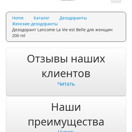
Каталог
Home
Каталог
Дезодоранты
Качество и гарантии
Женские дезодоранты
Дезодорант Lancome La Vie est Belle для женщин
Акции и скидки
200 ml
Акции и скидки
Отзывы наших
Доставка и оплата
клиентов
Доставка и оплата по Москве
Читать
Доставка по Санкт-Петербугу
Доставка и оплата по России
Наши
ЧаВо
преимущества
Ответы на часто задаваемые вопросы