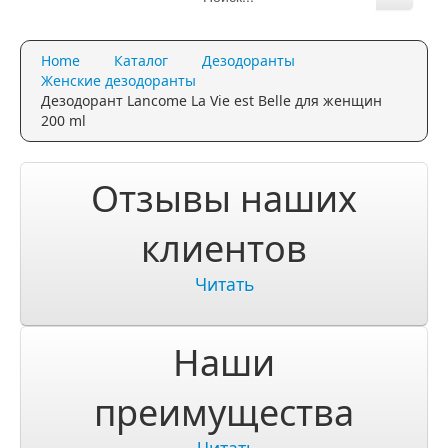
Каталог
Home
Каталог
Дезодоранты
Качество и гарантии
Женские дезодоранты
Дезодорант Lancome La Vie est Belle для женщин
Акции и скидки
200 ml
Акции и скидки
Отзывы наших
Доставка и оплата
клиентов
Доставка и оплата по Москве
Читать
Доставка по Санкт-Петербугу
Доставка и оплата по России
Наши
ЧаВо
преимущества
Ответы на часто задаваемые вопросы