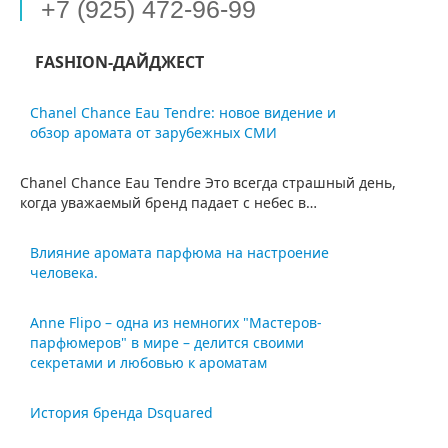
+7 (925) 472-96-99
FASHION-ДАЙДЖЕСТ
Chanel Chance Eau Tendre: новое видение и
обзор аромата от зарубежных СМИ
Chanel Chance Eau Tendre Это всегда страшный день,
когда уважаемый бренд падает с небес в…
Влияние аромата парфюма на настроение
человека.
Парфюмерия уже с давних времён прочно вошла в одну
Anne Flipo – одна из немногих "Мастеров-
из самых главных сфер жизни человека.…
парфюмеров" в мире – делится своими
секретами и любовью к ароматам
Энн Флипо входит в элитную группу, которая имеет право
История бренда Dsquared
называть себя "Мастер-парфюмер", титул, присвоенный