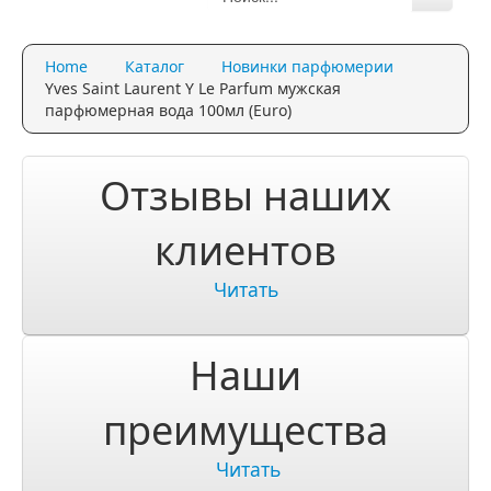
Каталог
Home
Каталог
Новинки парфюмерии
Качество и гарантии
Yves Saint Laurent Y Le Parfum мужская
парфюмерная вода 100мл (Euro)
Акции и скидки
Акции и скидки
Отзывы наших
Доставка и оплата
клиентов
Доставка и оплата по Москве
Читать
Доставка по Санкт-Петербугу
Наши
Доставка и оплата по России
ЧаВо
преимущества
Ответы на часто задаваемые вопросы
Читать