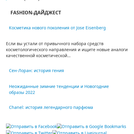
FASHION-ДАЙДЖЕСТ
Косметика нового поколения от Jose Eisenberg
Если вы устали от привычного набора средств
косметологического направления и ищите новые аналоги
качественной косметической…
Сен-Лоран: история гения
Один из самых гениальных дизайнеров, ученик великого
Неожиданные зимние тенденции и Новогодние
Кристиана Диора, создатель современного женского
образы 2022
гардероба – всё…
Чем меньше времени остаётся до Нового года, тем более
Chanel: история легендарного парфюма
причудливыми становятся модные тенденции в
парфюмерии.…
Нет в мире человека, который бы не знал Коко Шанель.
Это женщина, подарившая миру маленькое…