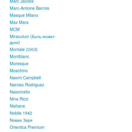
Marc Jacobs
Marc-Antoine Barrois
Masque Milano
Max Mara
MCM
Miraculum (Быть может
духи)
Montale (ОАЭ)
Montblanc
Moresque
Moschino
Naomi Campbell
Narciso Rodriguez
Nasomatto
Nina Ricci
Nishane
Nobile 1942
Nовая Заря
Orientica Premium