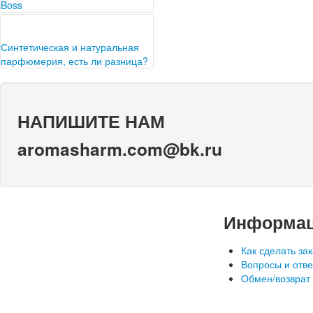
Основанная в 1968…
Boss
Бренд Хуго Босс был создан в
1923 году и на сегодняшний
день известен не только…
Синтетическая и натуральная
парфюмерия, есть ли разница?
В наше время очень многие
люди начинают отдавать
предпочтение натуральной
НАПИШИТЕ НАМ
продукции и стараются
популяризировать её.…
aromasharm.com@bk.ru
Информа
Как сделать зак
Вопросы и отв
Обмен/возврат