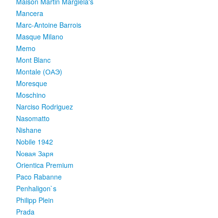
Maison Martin Margiela's
Mancera
Marc-Antoine Barrois
Masque Milano
Memo
Mont Blanc
Montale (ОАЭ)
Moresque
Moschino
Narciso Rodriguez
Nasomatto
Nishane
Nobile 1942
Nовая Заря
Orientica Premium
Paco Rabanne
Penhaligon`s
Philipp Plein
Prada