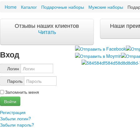
Home
Каталог
Подарочные наборы
Мужские наборы
Подар
Акции и скидки
Акции и скидки
Отзывы наших клиентов
Наши преи
Доставка и оплата
Читать
Доставка и оплата по Москве
Доставка по Санкт-Петербугу
Доставка и оплата по России
Вход
ЧаВо
Ответы на часто задаваемые вопросы
Логин
О компании
Пароль
О нас
Запомнить меня
Учетная запись
Войти
Регистрация
Забыли логин?
Забыли пароль?