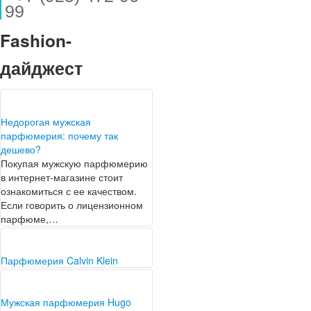
99
Fashion-
дайджест
Недорогая мужская
парфюмерия: почему так
дешево?
Покупая мужскую парфюмерию
в интернет-магазине стоит
ознакомиться с ее качеством.
Если говорить о лицензионном
парфюме,…
Парфюмерия Calvin Klein
Сенсация, скандал, модный
переворот – все это синонимы
громкого имени Calvin Klein.
Мужская парфюмерия Hugo