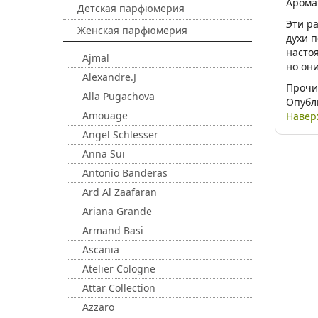
Арома
Детская парфюмерия
Эти р
Женская парфюмерия
духи п
насто
Ajmal
но он
Alexandre.J
Прочи
Alla Pugachova
Опубл
Amouage
Навер
Angel Schlesser
Anna Sui
Antonio Banderas
Ard Al Zaafaran
Ariana Grande
Armand Basi
Ascania
Atelier Cologne
Attar Collection
Azzaro