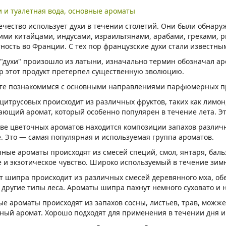
ечество использует духи в течении столетий. Они были обнару
ими китайцами, индусами, израильтянами, арабами, греками,
тность во Франции. С тех пор французские духи стали известн
 "духи" произошло из латыни, изначально термин обозначал ар
ор этот продукт претерпел существенную эволюцию.
те познакомимся с основными направлениями парфюмерных пр
 цитрусовых происходит из различных фруктов, таких как лимон
ающий аромат, который особенно популярен в течение лета. Эт
ове цветочных ароматов находится композиции запахов различны
е. Это — самая популярная и используемая группа ароматов.
ные ароматы происходят из смесей специй, смол, янтаря, бальз
е и экзотическое чувство. Широко используемый в течение зимн
т шипра происходит из различных смесей деревянного мха, обе
 другие типы леса. Ароматы шипра пахнут немного суховато и н
ые ароматы происходят из запахов сосны, листьев, трав, можж
ный аромат. Хорошо подходят для применения в течении дня и 