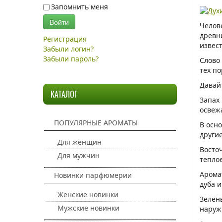
Запомнить меня
Войти
Челов
древн
Регистрация
извес
Забыли логин?
Забыли пароль?
Слово
тех п
Давай
КАТАЛОГ
Запах
освеж
ПОПУЛЯРНЫЕ АРОМАТЫ
В осн
други
Для женщин
Восточ
Для мужчин
тепло
Арома
Новинки парфюмерии
дуба и
Женские новинки
Зелен
Мужские новинки
наруж