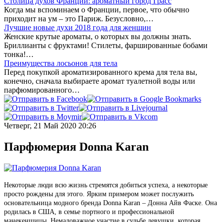
Столица духов Франции: ароматный город Грасс
Когда мы вспоминаем о Франции, первое, что обычно
приходит на ум – это Париж. Безусловно,…
Лучшие новые духи 2018 года для женщин
Женские крутые ароматы, о которых вы должны знать.
Бриллианты с фруктами! Стилеты, фаршированные бобами
тонка!…
Преимущества лосьонов для тела
Перед покупкой ароматизированного крема для тела вы,
конечно, сначала выбираете аромат туалетной воды или
парфюмированного…
Четверг, 21 Май 2020 20:26
Парфюмерия Donna Karan
Некоторые люди всю жизнь стремятся добиться успеха, а некоторые
просто рождены для этого. Ярким примером может послужить
основательница модного бренда Donna Karan – Донна Айв Фаске. Она
родилась в США, в семье портного и профессиональной
манекенщицы. Немаловажное участие в судьбе девушки, которая