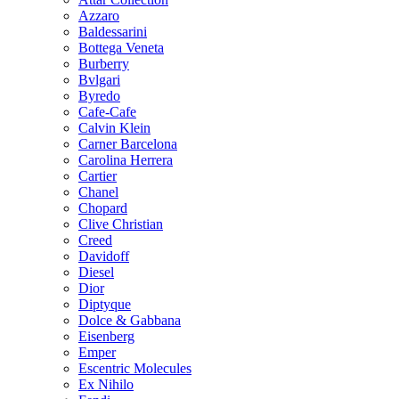
Azzaro
Baldessarini
Bottega Veneta
Burberry
Bvlgari
Byredo
Cafe-Cafe
Calvin Klein
Carner Barcelona
Carolina Herrera
Cartier
Chanel
Chopard
Clive Christian
Creed
Davidoff
Diesel
Dior
Diptyque
Dolce & Gabbana
Eisenberg
Emper
Escentric Molecules
Ex Nihilo