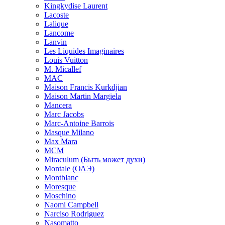
Kingkydise Laurent
Lacoste
Lalique
Lancome
Lanvin
Les Liquides Imaginaires
Louis Vuitton
M. Micallef
MAC
Maison Francis Kurkdjian
Maison Martin Margiela
Mancera
Marc Jacobs
Marc-Antoine Barrois
Masque Milano
Max Mara
MCM
Miraculum (Быть может духи)
Montale (ОАЭ)
Montblanc
Moresque
Moschino
Naomi Campbell
Narciso Rodriguez
Nasomatto