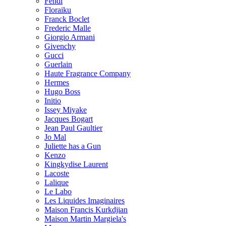
Fendi
Floraiku
Franck Boclet
Frederic Malle
Giorgio Armani
Givenchy
Gucci
Guerlain
Haute Fragrance Company
Hermes
Hugo Boss
Initio
Issey Miyake
Jacques Bogart
Jean Paul Gaultier
Jo Mal
Juliette has a Gun
Kenzo
Kingkydise Laurent
Lacoste
Lalique
Le Labo
Les Liquides Imaginaires
Maison Francis Kurkdjian
Maison Martin Margiela's