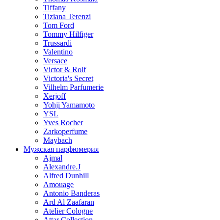
Tiffany
Tiziana Terenzi
Tom Ford
Tommy Hilfiger
Trussardi
Valentino
Versace
Victor & Rolf
Victoria's Secret
Vilhelm Parfumerie
Xerjoff
Yohji Yamamoto
YSL
Yves Rocher
Zarkoperfume
Maybach
Мужская парфюмерия
Ajmal
Alexandre.J
Alfred Dunhill
Amouage
Antonio Banderas
Ard Al Zaafaran
Atelier Cologne
Attar Collection