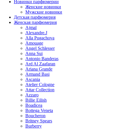
Новинки парфюмерии
Женские новинки
Мужские новинки
Детская парфюмерия
Женская парфюмерия
Ajmal
Alexandre.J
Alla Pugachova
Amouage
Angel Schlesser
Anna Sui
Antonio Banderas
Ard Al Zaafaran
Ariana Grande
Armand Basi
Ascania
Atelier Cologne
Attar Collection
Azzaro
Billie Eilish
Boadicea
Bottega Veneta
Boucheron
Britney Spears
Burberry