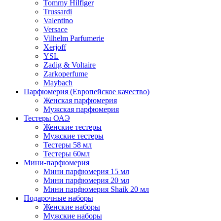
Tommy Hilfiger
Trussardi
Valentino
Versace
Vilhelm Parfumerie
Xerjoff
YSL
Zadig & Voltaire
Zarkoperfume
Maybach
Парфюмерия (Европейское качество)
Женская парфюмерия
Мужская парфюмерия
Тестеры ОАЭ
Женские тестеры
Мужские тестеры
Тестеры 58 мл
Тестеры 60мл
Мини-парфюмерия
Мини парфюмерия 15 мл
Мини парфюмерия 20 мл
Мини парфюмерия Shaik 20 мл
Подарочные наборы
Женские наборы
Мужские наборы