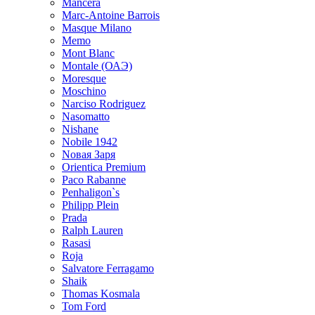
Mancera
Marc-Antoine Barrois
Masque Milano
Memo
Mont Blanc
Montale (ОАЭ)
Moresque
Moschino
Narciso Rodriguez
Nasomatto
Nishane
Nobile 1942
Nовая Заря
Orientica Premium
Paco Rabanne
Penhaligon`s
Philipp Plein
Prada
Ralph Lauren
Rasasi
Roja
Salvatore Ferragamo
Shaik
Thomas Kosmala
Tom Ford