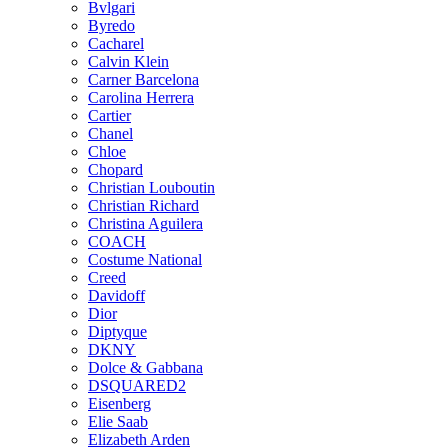
Bvlgari
Byredo
Cacharel
Calvin Klein
Carner Barcelona
Carolina Herrera
Cartier
Chanel
Chloe
Chopard
Christian Louboutin
Christian Richard
Christina Aguilera
COACH
Costume National
Creed
Davidoff
Dior
Diptyque
DKNY
Dolce & Gabbana
DSQUARED2
Eisenberg
Elie Saab
Elizabeth Arden