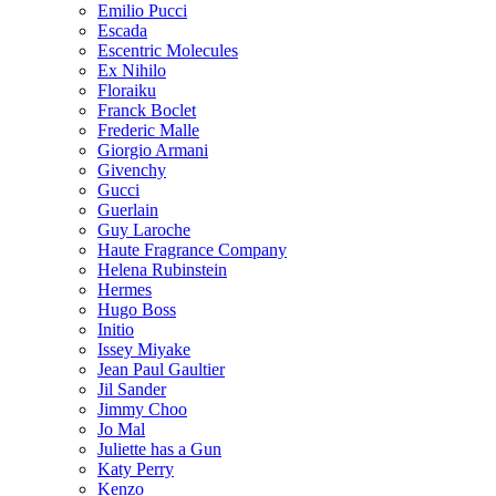
Emilio Pucci
Escada
Escentric Molecules
Ex Nihilo
Floraiku
Franck Boclet
Frederic Malle
Giorgio Armani
Givenchy
Gucci
Guerlain
Guy Laroche
Haute Fragrance Company
Helena Rubinstein
Hermes
Hugo Boss
Initio
Issey Miyake
Jean Paul Gaultier
Jil Sander
Jimmy Choo
Jo Mal
Juliette has a Gun
Katy Perry
Kenzo