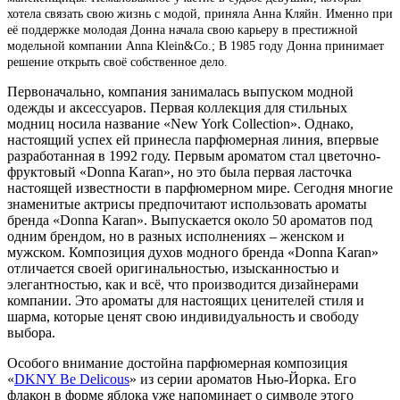
хотела связать свою жизнь с модой, приняла Анна Кляйн. Именно при
её поддержке молодая Донна начала свою карьеру в престижной
модельной компании Anna Klein&Co.; В 1985 году Донна принимает
решение открыть своё собственное дело.
Первоначально, компания занималась выпуском модной
одежды и аксессуаров. Первая коллекция для стильных
модниц носила название «New York Collection». Однако,
настоящий успех ей принесла парфюмерная линия, впервые
разработанная в 1992 году. Первым ароматом стал цветочно-
фруктовый «Donna Karan», но это была первая ласточка
настоящей известности в парфюмерном мире. Сегодня многие
знаменитые актрисы предпочитают использовать ароматы
бренда «Donna Karan». Выпускается около 50 ароматов под
одним брендом, но в разных исполнениях – женском и
мужском. Композиция духов модного бренда «Donna Karan»
отличается своей оригинальностью, изысканностью и
элегантностью, как и всё, что производится дизайнерами
компании. Это ароматы для настоящих ценителей стиля и
шарма, которые ценят свою индивидуальность и свободу
выбора.
Особого внимание достойна парфюмерная композиция
«
DKNY Be Delicous
» из серии ароматов Нью-Йорка. Его
флакон в форме яблока уже напоминает о символе этого