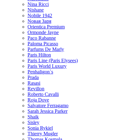
Nina Ricci
Nishane
Nobile 1942
Nовая Заря
Orientica Premium
Ormonde Jayne
Paco Rabanne
Paloma Picasso
Parfums De Marly
Paris Hilton
Paris Line (Paris Elysees)
Paris World Luxury
Penhaligon`s
Prada
Rasasi
Revillon
Roberto Cavalli
Roja Dove
Salvatore Ferragamo
Sarah Jessica Parker
Shaik
Sisley
Sonia Rykiel
Thierry Mugler
Thomas Kosmala