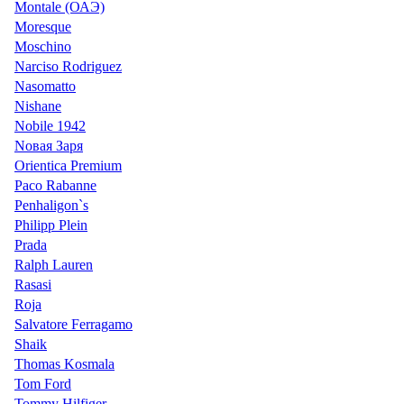
Montale (ОАЭ)
Moresque
Moschino
Narciso Rodriguez
Nasomatto
Nishane
Nobile 1942
Nовая Заря
Orientica Premium
Paco Rabanne
Penhaligon`s
Philipp Plein
Prada
Ralph Lauren
Rasasi
Roja
Salvatore Ferragamo
Shaik
Thomas Kosmala
Tom Ford
Tommy Hilfiger