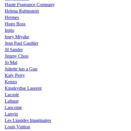
Haute Fragrance Company
Helena Rubinstein
Hermes
Hugo Boss
Initio
Issey Miyake
Jean Paul Gaultier
Jil Sander
Jimmy Choo
Jo Mal
Juliette has a Gun
Katy Perry
Kenzo
Kingkydise Laurent
Lacoste
Lalique
Lancome
Lanvin
Les Liquides Imaginaires
Louis Vuitton