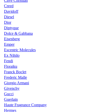
Clive Christian
Creed
Davidoff
Diesel
Dior
Diptyque
Dolce & Gabbana
Eisenberg
Emper
Escentric Molecules
Ex Nihilo
Fendi
Floraiku
Franck Boclet
Frederic Malle
Giorgio Armani
Givenchy
Gucci
Guerlain
Haute Fragrance Company
Hermes