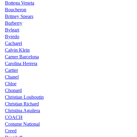
Bottega Veneta
Boucheron
Britney Spears
Burberry
Bvlgari
Byredo
Cacharel
Calvin Klein
Carner Barcelona
Carolina Herrera
Cartier
Chanel
Chloe
Chopard
Christian Louboutin
Christian Richard
Christina Aguilera
COACH
Costume National
Creed