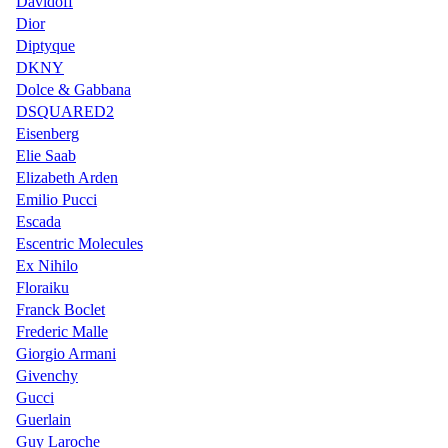
Davidoff
Dior
Diptyque
DKNY
Dolce & Gabbana
DSQUARED2
Eisenberg
Elie Saab
Elizabeth Arden
Emilio Pucci
Escada
Escentric Molecules
Ex Nihilo
Floraiku
Franck Boclet
Frederic Malle
Giorgio Armani
Givenchy
Gucci
Guerlain
Guy Laroche