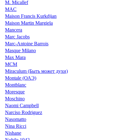
M. Micallef
MAC
Maison Francis Kurkdjian
Maison Martin Margiela
Mancera
Marc Jacobs
Marc-Antoine Barrois
Masque Milano
Max Mara
MCM
Miraculum (Быть может духи)
Montale (ОАЭ)
Montblanc
Moresque
Moschino
Naomi Campbell
Narciso Rodriguez
Nasomatto
Nina Ricci
Nishane
Nobile 1942