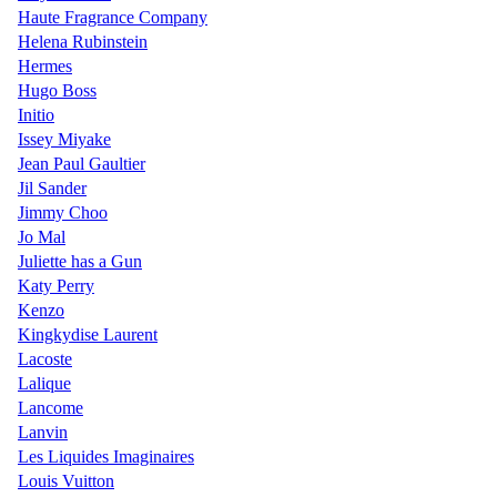
Haute Fragrance Company
Helena Rubinstein
Hermes
Hugo Boss
Initio
Issey Miyake
Jean Paul Gaultier
Jil Sander
Jimmy Choo
Jo Mal
Juliette has a Gun
Katy Perry
Kenzo
Kingkydise Laurent
Lacoste
Lalique
Lancome
Lanvin
Les Liquides Imaginaires
Louis Vuitton