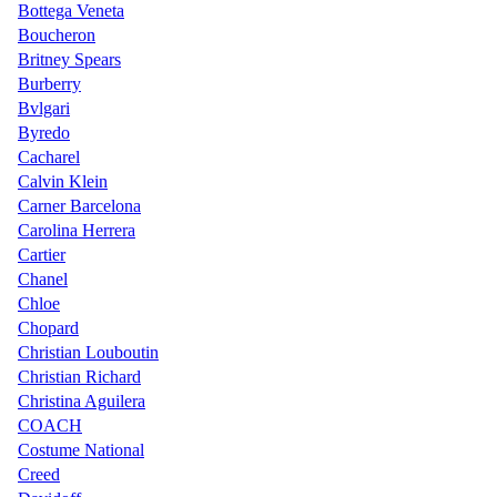
Bottega Veneta
Boucheron
Britney Spears
Burberry
Bvlgari
Byredo
Cacharel
Calvin Klein
Carner Barcelona
Carolina Herrera
Cartier
Chanel
Chloe
Chopard
Christian Louboutin
Christian Richard
Christina Aguilera
COACH
Costume National
Creed