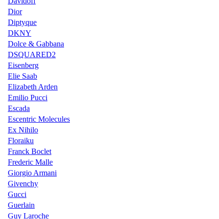
Davidoff
Dior
Diptyque
DKNY
Dolce & Gabbana
DSQUARED2
Eisenberg
Elie Saab
Elizabeth Arden
Emilio Pucci
Escada
Escentric Molecules
Ex Nihilo
Floraiku
Franck Boclet
Frederic Malle
Giorgio Armani
Givenchy
Gucci
Guerlain
Guy Laroche