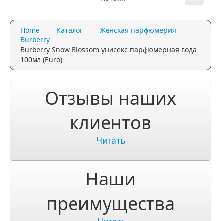
Каталог
Home
Каталог
Женская парфюмерия
Качество и гарантии
Burberry
Burberry Snow Blossom унисекс парфюмерная вода
Акции и скидки
100мл (Euro)
Акции и скидки
Отзывы наших
Доставка и оплата
клиентов
Доставка и оплата по Москве
Читать
Доставка по Санкт-Петербугу
Доставка и оплата по России
Наши
ЧаВо
преимущества
Ответы на часто задаваемые вопросы