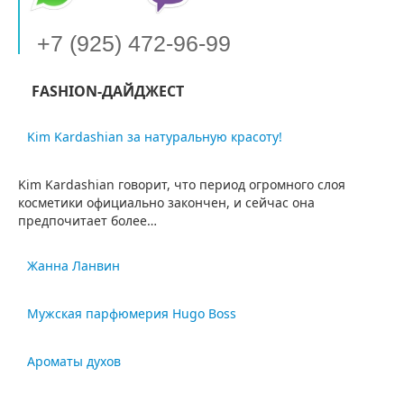
+7 (925) 472-96-99
FASHION-ДАЙДЖЕСТ
Kim Kardashian за натуральную красоту!
Kim Kardashian говорит, что период огромного слоя
косметики официально закончен, и сейчас она
предпочитает более…
Жанна Ланвин
Жанна Ланвин - легенда моды: гениальный мечтатель,
Мужская парфюмерия Hugo Boss
покровительница авангарда, она открыла двери своего
собственного дома…
Бренд Хуго Босс был создан в 1923 году и на сегодняшний
Ароматы духов
день известен не только…