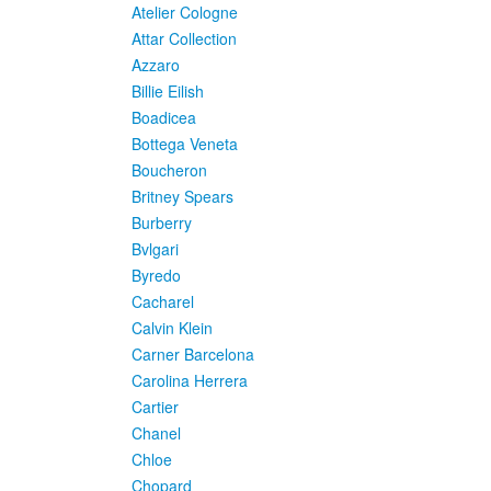
Atelier Cologne
Attar Collection
Azzaro
Billie Eilish
Boadicea
Bottega Veneta
Boucheron
Britney Spears
Burberry
Bvlgari
Byredo
Cacharel
Calvin Klein
Carner Barcelona
Carolina Herrera
Cartier
Chanel
Chloe
Chopard