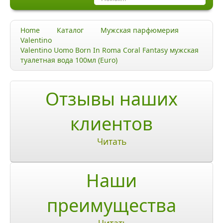
Каталог
Home
Каталог
Мужская парфюмерия
Качество и гарантии
Valentino
Valentino Uomo Born In Roma Coral Fantasy мужская
Акции и скидки
туалетная вода 100мл (Euro)
Акции и скидки
Отзывы наших
Доставка и оплата
клиентов
Доставка и оплата по Москве
Читать
Доставка по Санкт-Петербугу
Доставка и оплата по России
Наши
ЧаВо
преимущества
Ответы на часто задаваемые вопросы