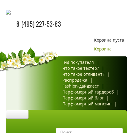
8 (495) 227-53-83
Корзина пуста
Корзина
Гид покупателя
|
Что такое тестер?
|
Что такое отливант?
|
Распродажа
|
Fashion-дайджест
|
Парфюмерный гардероб
|
Парфюмерный блог
|
Парфюмерный магазин
|
Главная