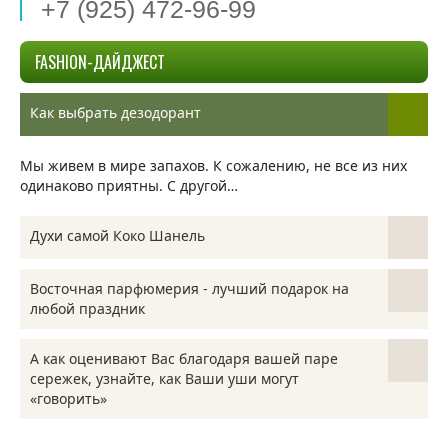
+7 (925) 472-96-99
FASHION-ДАЙДЖЕСТ
Как выбрать дезодорант
Мы живем в мире запахов. К сожалению, не все из них
одинаково приятны. С другой…
Духи самой Коко Шанель
Интернет магазин парфюмерии Аромашарм предлагает
Восточная парфюмерия - лучший подарок на
вашему вниманию духи Коко Шанель, так как они
любой праздник
являются самыми…
У всех есть удивительное время, когда можно радовать
А как оценивают Вас благодаря вашей паре
своих близких людей сюрпризами и подарками,
сережек, узнайте, как Ваши уши могут
выбрать…
«говорить»