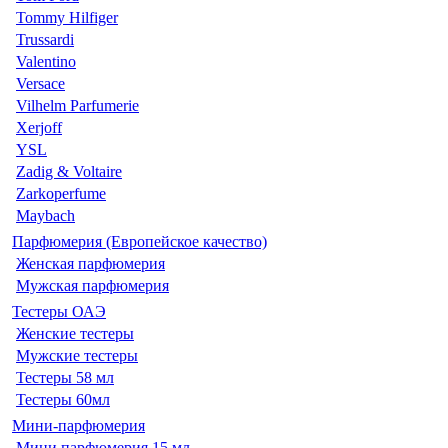
Tommy Hilfiger
Trussardi
Valentino
Versace
Vilhelm Parfumerie
Xerjoff
YSL
Zadig & Voltaire
Zarkoperfume
Maybach
Парфюмерия (Европейское качество)
Женская парфюмерия
Мужская парфюмерия
Тестеры ОАЭ
Женские тестеры
Мужские тестеры
Тестеры 58 мл
Тестеры 60мл
Мини-парфюмерия
Мини парфюмерия 15 мл