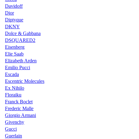
Davidoff
Dior
Diptyque
DKNY
Dolce & Gabbana
DSQUARED2
Eisenberg
Elie Saab
Elizabeth Arden
Emilio Pucci
Escada
Escentric Molecules
Ex Nihilo
Floraiku
Franck Boclet
Frederic Malle
Giorgio Armani
Givenchy
Gucci
Guerlain