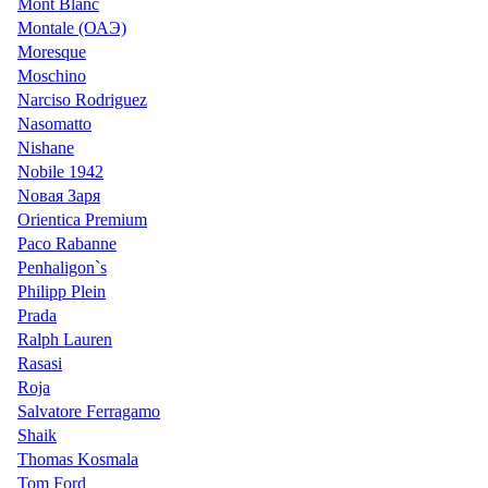
Mont Blanc
Montale (ОАЭ)
Moresque
Moschino
Narciso Rodriguez
Nasomatto
Nishane
Nobile 1942
Nовая Заря
Orientica Premium
Paco Rabanne
Penhaligon`s
Philipp Plein
Prada
Ralph Lauren
Rasasi
Roja
Salvatore Ferragamo
Shaik
Thomas Kosmala
Tom Ford