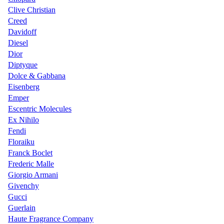
Clive Christian
Creed
Davidoff
Diesel
Dior
Diptyque
Dolce & Gabbana
Eisenberg
Emper
Escentric Molecules
Ex Nihilo
Fendi
Floraiku
Franck Boclet
Frederic Malle
Giorgio Armani
Givenchy
Gucci
Guerlain
Haute Fragrance Company