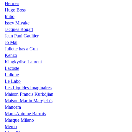
Hermes
Hugo Boss
Initio
Issey Miyake
Jacques Bogart
Jean Paul Gaultier
Jo Mal
Juliette has a Gun
Kenzo
Kingkydise Laurent
Lacoste
Lalique
Le Labo
Les Liquides Imaginaires
Maison Francis Kurkdjian
Maison Martin Margiela's
Mancera
Marc-Antoine Barrois
Masque Milano
Memo