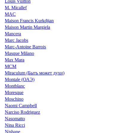
Louis Vuitton
M. Micallef
MAC
Maison Francis Kurkdjian
Maison Martin Margiela
Mancera
Marc Jacobs
Marc-Antoine Barrois
Masque Milano
Max Mara
MCM
Miraculum (Быть может духи)
Montale (ОАЭ)
Montblanc
Moresque
Moschino
Naomi Campbell
Narciso Rodriguez
Nasomatto
Nina Ricci
Nishane