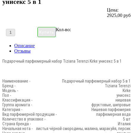
унисекс 5 в 1
Цена:
2925,00 руб
Кол-во:
Описание
Отзывы
Подарочный парфюмерный набор Tiziana Terenzi Kirke унисекс 5 в 1
Наименование -
Подарочный парфюмерный набор 5 в 1
Бренд -
Tiziana Terenzi
Модель -
Kirke
Пол -
унисекс
Классификация -
нишевая
Группа аромата -
фруктовые, шипровые
Категория -
Нишевая парфюмерия
Вид парфюмерной продукции -
парфюмерная вода
Количество в упаковке -
5 шт
Страна бренда -
Италия
Начальная нота -
листья чёрной смородины, малина, маракуйя, персик