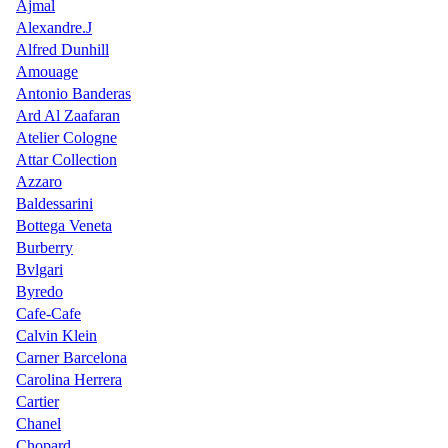
Ajmal
Alexandre.J
Alfred Dunhill
Amouage
Antonio Banderas
Ard Al Zaafaran
Atelier Cologne
Attar Collection
Azzaro
Baldessarini
Bottega Veneta
Burberry
Bvlgari
Byredo
Cafe-Cafe
Calvin Klein
Carner Barcelona
Carolina Herrera
Cartier
Chanel
Chopard