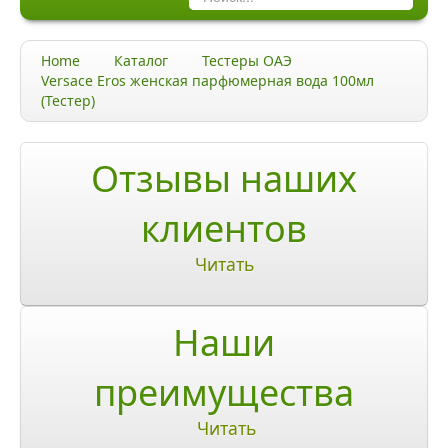
Каталог
Home
Каталог
Тестеры ОАЭ
Качество и гарантии
Versace Eros женская парфюмерная вода 100мл
(Тестер)
Акции и скидки
Акции и скидки
Отзывы наших
Доставка и оплата
клиентов
Доставка и оплата по Москве
Читать
Доставка по Санкт-Петербугу
Наши
Доставка и оплата по России
ЧаВо
преимущества
Ответы на часто задаваемые вопросы
Читать