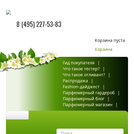
8 (495) 227-53-83
Корзина пуста
Корзина
Гид покупателя
|
Что такое тестер?
|
Что такое отливант?
|
Распродажа
|
Fashion-дайджест
|
Парфюмерный гардероб
|
Парфюмерный блог
|
Парфюмерный магазин
|
Главная