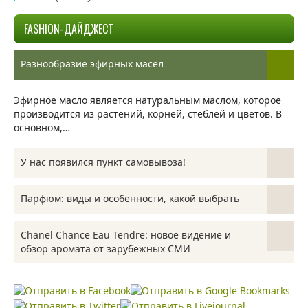
FASHION-ДАЙДЖЕСТ
Разнообразие эфирных масел
Эфирное масло является натуральным маслом, которое
производится из растений, корней, стеблей и цветов. В
основном,…
У нас появился пункт самовывоза!
ПУНКТ ВЫДАЧИ НЕ РАБОТАЕТ!!! Дорогие друзья! У нас для
Парфюм: виды и особенности, какой выбрать
вас приятная новость! У нас появился…
Парфюм - дело вкуса каждого. Одни предпочитают более
Chanel Chance Eau Tendre: новое видение и
скромный, едва уловимый аромат, другие - любят…
обзор аромата от зарубежных СМИ
Chanel Chance Eau Tendre Это всегда страшный день,
когда уважаемый бренд падает с небес в…