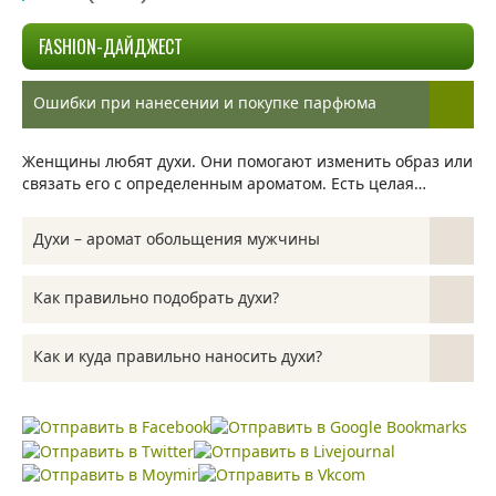
FASHION-ДАЙДЖЕСТ
Ошибки при нанесении и покупке парфюма
Женщины любят духи. Они помогают изменить образ или
связать его с определенным ароматом. Есть целая…
Духи – аромат обольщения мужчины
На сегодняшний день духи являются неотъемлемым
Как правильно подобрать духи?
атрибутом, присутствующим как в жизни женщин, так и
в…
Выбор духов — очень ответственное занятие. Аромат
Как и куда правильно наносить духи?
может очень многое рассказать о человеке. Подбирая
духи,…
Знаете ли вы, что стойкость парфюма и даже его
окончательный запах зависят не только от…