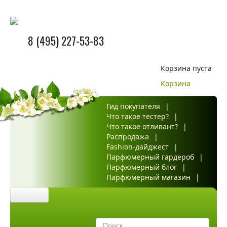
8 (495) 227-53-83
Корзина пуста
Корзина
Гид покупателя
|
Что такое тестер?
|
Что такое отливант?
|
Распродажа
|
Fashion-дайджест
|
Парфюмерный гардероб
|
Парфюмерный блог
|
Парфюмерный магазин
|
Главная