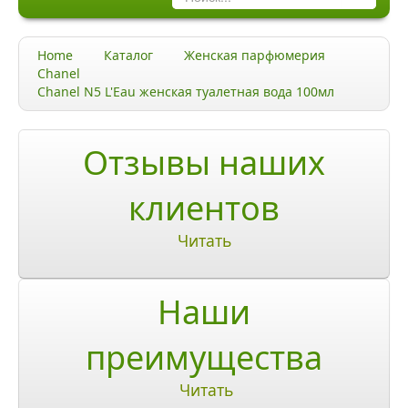
Каталог
Home
Каталог
Женская парфюмерия
Качество и гарантии
Chanel
Chanel N5 L'Eau женская туалетная вода 100мл
Акции и скидки
Акции и скидки
Отзывы наших
Доставка и оплата
клиентов
Доставка и оплата по Москве
Читать
Доставка по Санкт-Петербугу
Наши
Доставка и оплата по России
ЧаВо
преимущества
Ответы на часто задаваемые вопросы
Читать