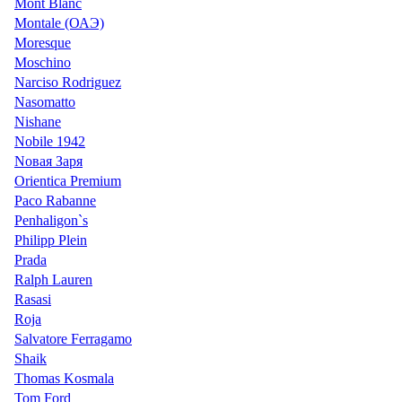
Mont Blanc
Montale (ОАЭ)
Moresque
Moschino
Narciso Rodriguez
Nasomatto
Nishane
Nobile 1942
Nовая Заря
Orientica Premium
Paco Rabanne
Penhaligon`s
Philipp Plein
Prada
Ralph Lauren
Rasasi
Roja
Salvatore Ferragamo
Shaik
Thomas Kosmala
Tom Ford