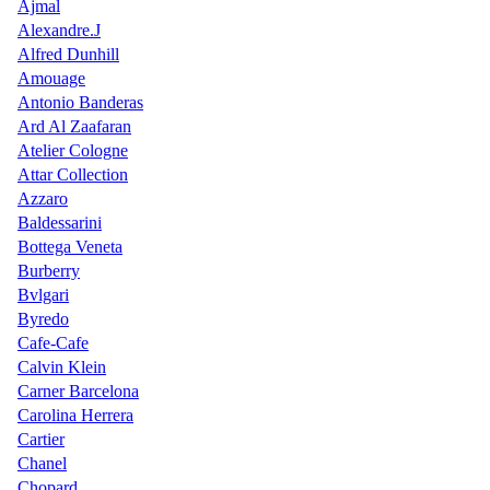
Ajmal
Alexandre.J
Alfred Dunhill
Amouage
Antonio Banderas
Ard Al Zaafaran
Atelier Cologne
Attar Collection
Azzaro
Baldessarini
Bottega Veneta
Burberry
Bvlgari
Byredo
Cafe-Cafe
Calvin Klein
Carner Barcelona
Carolina Herrera
Cartier
Chanel
Chopard