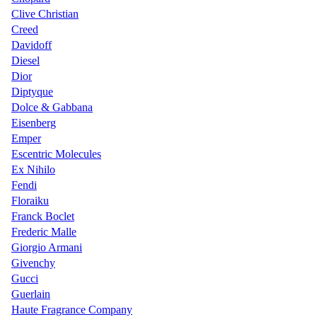
Clive Christian
Creed
Davidoff
Diesel
Dior
Diptyque
Dolce & Gabbana
Eisenberg
Emper
Escentric Molecules
Ex Nihilo
Fendi
Floraiku
Franck Boclet
Frederic Malle
Giorgio Armani
Givenchy
Gucci
Guerlain
Haute Fragrance Company