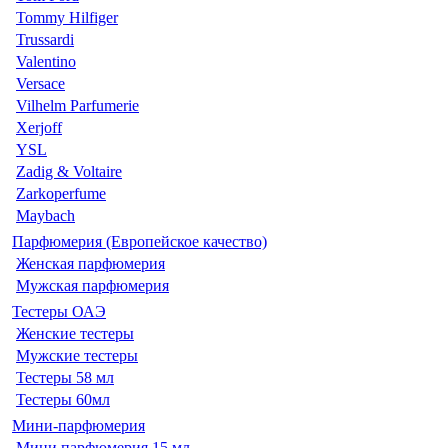
Tommy Hilfiger
Trussardi
Valentino
Versace
Vilhelm Parfumerie
Xerjoff
YSL
Zadig & Voltaire
Zarkoperfume
Maybach
Парфюмерия (Европейское качество)
Женская парфюмерия
Мужская парфюмерия
Тестеры ОАЭ
Женские тестеры
Мужские тестеры
Тестеры 58 мл
Тестеры 60мл
Мини-парфюмерия
Мини парфюмерия 15 мл