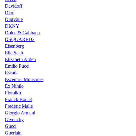
Davidoff
Dior
Diptyque
DKNY
Dolce & Gabbana
DSQUARED2
Eisenberg
Elie Saab
Elizabeth Arden
Emilio Pucci
Escada
Escentric Molecules
Ex Nihilo
Floraiku
Franck Boclet
Frederic Malle
Giorgio Armani
Givenchy
Gucci
Guerlain