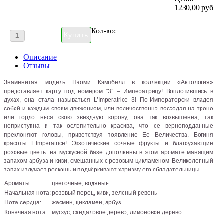
1230,00 руб
Кол-во:
Описание
Отзывы
Знаменитая модель Наоми Кэмпбелл в коллекции «Антология»
представляет карту под номером “3” – Императрицу! Воплотившись в
духах, она стала называться L’Imperatrice 3! По-Императорски владея
собой и каждым своим движением, или величественно восседая на троне
или гордо неся свою звездную корону, она так возвышенна, так
неприступна и так ослепительно красива, что ее верноподданные
преклоняют головы, приветствуя появление Ее Величества. Богиня
красоты L’Imperatrice! Экзотические сочные фрукты и благоухающие
розовые цветы на мускусной базе дополнены в этом аромате манящим
запахом арбуза и киви, смешанных с розовым цикламеном. Великолепный
запах излучает роскошь и подчёркивают харизму его обладательницы.
Ароматы:
цветочные, водяные
Начальная нота:
розовый перец, киви, зеленый ревень
Нота сердца:
жасмин, цикламен, арбуз
Конечная нота:
мускус, сандаловое дерево, лимоновое дерево