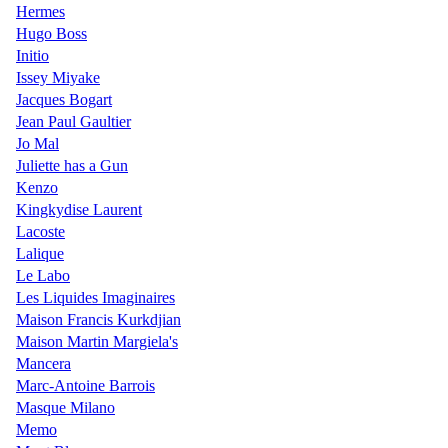
Hermes
Hugo Boss
Initio
Issey Miyake
Jacques Bogart
Jean Paul Gaultier
Jo Mal
Juliette has a Gun
Kenzo
Kingkydise Laurent
Lacoste
Lalique
Le Labo
Les Liquides Imaginaires
Maison Francis Kurkdjian
Maison Martin Margiela's
Mancera
Marc-Antoine Barrois
Masque Milano
Memo