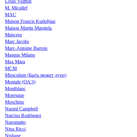
Louis Vuitton
M. Micallef
MAC
Maison Francis Kurkdjian
Maison Martin Margiela
Mancera
Marc Jacobs
Marc-Antoine Barrois
Masque Milano
Max Mara
MCM
Miraculum (Быть может духи)
Montale (ОАЭ)
Montblanc
Moresque
Moschino
Naomi Campbell
Narciso Rodriguez
Nasomatto
Nina Ricci
Nishane