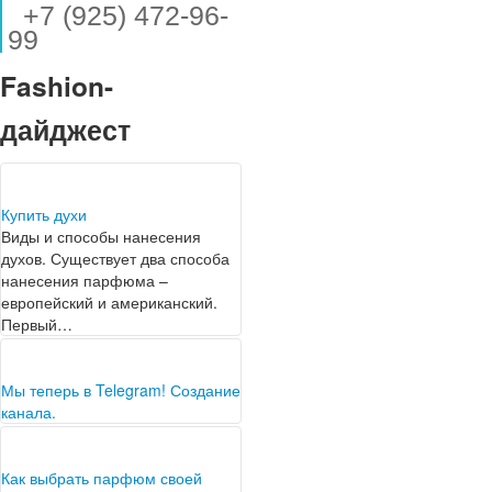
+7 (925) 472-96-
99
Fashion-
дайджест
Купить духи
Виды и способы нанесения
духов. Существует два способа
нанесения парфюма –
европейский и американский.
Первый…
Мы теперь в Telegram! Создание
канала.
Дорогие друзья! У нас для вас
не менее важная новость! В
связи с блокировкой нашего…
Как выбрать парфюм своей