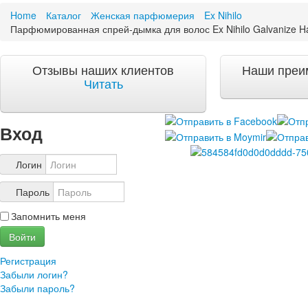
Home
Каталог
Женская парфюмерия
Ex Nihilo
Акции и скидки
Парфюмированная спрей-дымка для волос Ex Nihilo Galvanize Ha
Акции и скидки
Доставка и оплата
Отзывы наших клиентов
Наши преи
Доставка и оплата по Москве
Читать
Доставка по Санкт-Петербугу
Доставка и оплата по России
Вход
ЧаВо
Ответы на часто задаваемые вопросы
Логин
О компании
О нас
Пароль
Учетная запись
Запомнить меня
Войти
Регистрация
Забыли логин?
Забыли пароль?