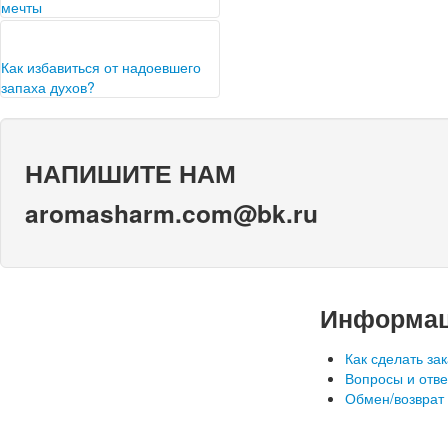
мечты
Каждый аромат индивидуален,
чтобы найти именно то, что вам
нужно, необходимо следовать
Как избавиться от надоевшего
нескольким простыми
запаха духов?
правилами.…
Современные духи мало чем
отличаются от тех, что
использовались придворными
НАПИШИТЕ НАМ
дамами несколько веков назад.
Всё…
aromasharm.com@bk.ru
Информа
Как сделать зак
Вопросы и отв
Обмен/возврат