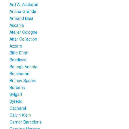
Ard Al Zaafaran
Ariana Grande
Armand Basi
Ascania
Atelier Cologne
Attar Collection
Azzaro
Billie Eilish
Boadicea
Bottega Veneta
Boucheron
Britney Spears
Burberry
Bvlgari
Byredo
Cacharel
Calvin Klein
Carner Barcelona
Carolina Herrera