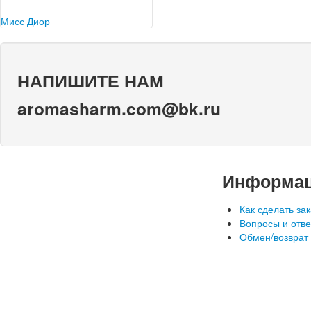
настолько выигрышно…
течении столетий. Они были
обнаружены в древнем Египте и
Мисс Диор
использовались древними…
На протяжении всей истории
человечества мода имела право
на существование. Однако как
НАПИШИТЕ НАМ
сфера она оформилась…
aromasharm.com@bk.ru
Информа
Как сделать зак
Вопросы и отв
Обмен/возврат