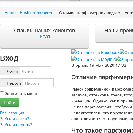
Качество и гарантии
Home
Fashion-дайджест
Отличие парфюмерной воды от туал
Акции и скидки
Акции и скидки
Отзывы наших клиентов
Наши преи
Доставка и оплата
Читать
Доставка и оплата по Москве
Доставка по Санкт-Петербугу
Доставка и оплата по России
Вход
ЧаВо
Вторник, 19 Май 2020 17:32
Ответы на часто задаваемые вопросы
Логин
Отличие парфюмерн
О компании
Пароль
О нас
Рынок современной парфюмери
Запомнить меня
Учетная запись
запахов, оттенков и тонов, к
и женщин. Однако, как и при в
Войти
не вся парфюмерия - это"духи"
неподготовленного покупателя 
Регистрация
она отличается от парфюмерн
Забыли логин?
Забыли пароль?
Что такое парфюм