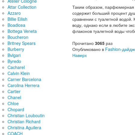
Atelier Cologne
Таким образом, парфюмерная 
Attar Collection
содержит больший процент душ
Azzaro
сравнении с туалетной водой
Billie Eilish
воду, однако если в любите эк
Boadicea
флаконов туалетной воды что
Bottega Veneta
Boucheron
Прочитано
3065
раз
Britney Spears
Опубликовано в
Fashion-дайдж
Burberry
Наверх
Bvlgari
Byredo
Cacharel
Calvin Klein
Carner Barcelona
Carolina Herrera
Cartier
Chanel
Chloe
Chopard
Christian Louboutin
Christian Richard
Christina Aguilera
COACH