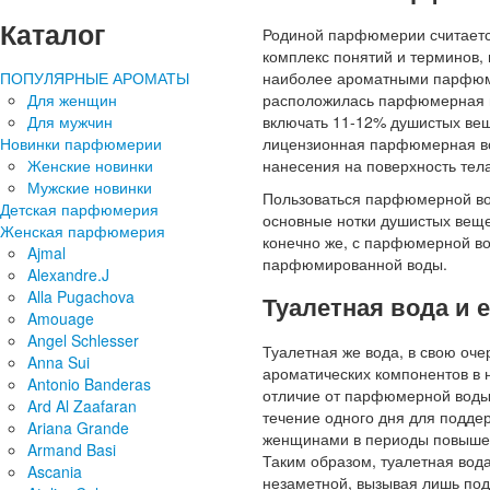
Каталог
Родиной парфюмерии считаетс
комплекс понятий и терминов,
наиболее ароматными парфюме
ПОПУЛЯРНЫЕ АРОМАТЫ
расположилась парфюмерная во
Для женщин
включать 11-12% душистых вещ
Для мужчин
лицензионная парфюмерная вод
Новинки парфюмерии
нанесения на поверхность тел
Женские новинки
Мужские новинки
Пользоваться парфюмерной вод
Детская парфюмерия
основные нотки душистых веще
Женская парфюмерия
конечно же, с парфюмерной во
Ajmal
парфюмированной воды.
Alexandre.J
Alla Pugachova
Туалетная вода и 
Amouage
Angel Schlesser
Туалетная же вода, в свою оч
Anna Sui
ароматических компонентов в 
Antonio Banderas
отличие от парфюмерной воды,
Ard Al Zaafaran
течение одного дня для подде
Ariana Grande
женщинами в периоды повышенн
Armand Basi
Таким образом, туалетная вода
Ascania
незаметной, вызывая лишь по