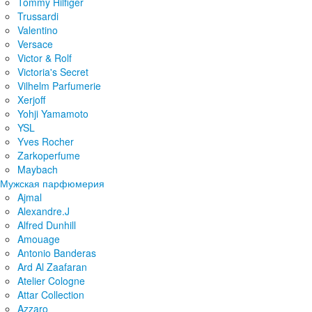
Tommy Hilfiger
Trussardi
Valentino
Versace
Victor & Rolf
Victoria's Secret
Vilhelm Parfumerie
Xerjoff
Yohji Yamamoto
YSL
Yves Rocher
Zarkoperfume
Maybach
Мужская парфюмерия
Ajmal
Alexandre.J
Alfred Dunhill
Amouage
Antonio Banderas
Ard Al Zaafaran
Atelier Cologne
Attar Collection
Azzaro