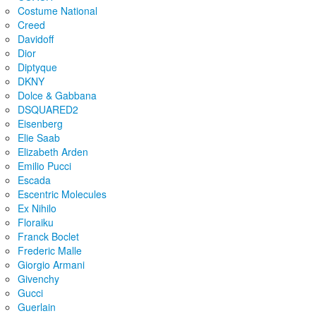
Costume National
Creed
Davidoff
Dior
Diptyque
DKNY
Dolce & Gabbana
DSQUARED2
Eisenberg
Elie Saab
Elizabeth Arden
Emilio Pucci
Escada
Escentric Molecules
Ex Nihilo
Floraiku
Franck Boclet
Frederic Malle
Giorgio Armani
Givenchy
Gucci
Guerlain