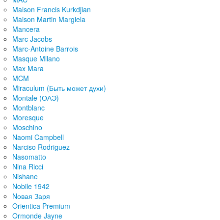
Maison Francis Kurkdjian
Maison Martin Margiela
Mancera
Marc Jacobs
Marc-Antoine Barrois
Masque Milano
Max Mara
MCM
Miraculum (Быть может духи)
Montale (ОАЭ)
Montblanc
Moresque
Moschino
Naomi Campbell
Narciso Rodriguez
Nasomatto
Nina Ricci
Nishane
Nobile 1942
Nовая Заря
Orientica Premium
Ormonde Jayne