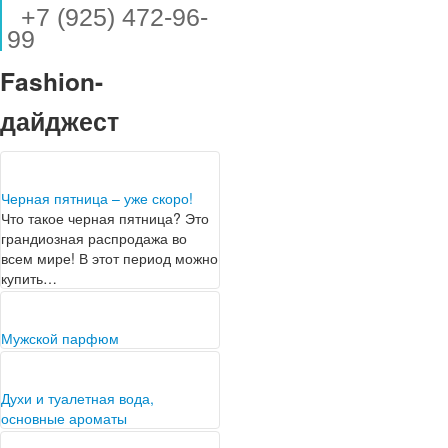
+7 (925) 472-96-
99
Fashion-
дайджест
Черная пятница – уже скоро!
Что такое черная пятница? Это
грандиозная распродажа во
всем мире! В этот период можно
купить…
Мужской парфюм
Аромат мужчины
предопределяет отношение
большинства коллег в
Духи и туалетная вода,
коллективе. Насколько удачно
основные ароматы
подобраны мужские духи,
Человечество использует духи в