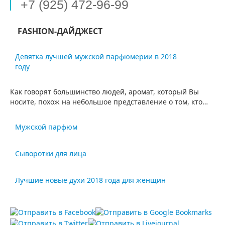
+7 (925) 472-96-99
FASHION-ДАЙДЖЕСТ
Девятка лучшей мужской парфюмерии в 2018
году
Как говорят большинство людей, аромат, который Вы
носите, похож на небольшое представление о том, кто…
Мужской парфюм
Аромат мужчины предопределяет отношение
Сыворотки для лица
большинства коллег в коллективе. Насколько удачно
подобраны мужские духи, настолько выигрышно…
Многие женщины уже привыкли к многочисленным
Лучшие новые духи 2018 года для женщин
кремам, маскам, тоникам. Однако также они успели
привыкнуть к…
Женские крутые ароматы, о которых вы должны знать.
Бриллианты с фруктами! Стилеты, фаршированные