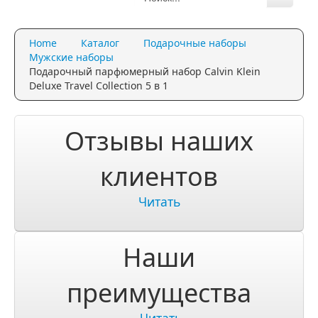
Каталог
Home
Каталог
Подарочные наборы
Качество и гарантии
Мужские наборы
Подарочный парфюмерный набор Calvin Klein
Акции и скидки
Deluxe Travel Collection 5 в 1
Акции и скидки
Отзывы наших
Доставка и оплата
клиентов
Доставка и оплата по Москве
Читать
Доставка по Санкт-Петербугу
Доставка и оплата по России
Наши
ЧаВо
преимущества
Ответы на часто задаваемые вопросы