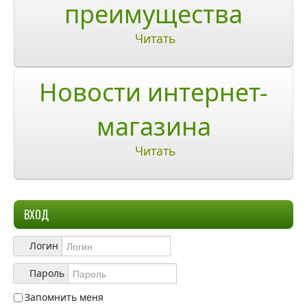
преимущества
Ответы на часто задаваемые вопросы
Читать
О компании
Новости интернет-
О нас
магазина
Учетная запись
Читать
ВХОД
Логин
Пароль
Запомнить меня