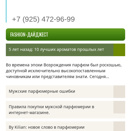
+7 (925) 472-96-99
FASHION-ДАЙДЖЕСТ
5 лет назад: 10 лучших ароматов прошлых лет
Во времена эпохи Возрождения парфюм был роскошью,
доступной исключительно высокопоставленным
чиновникам или представителям знати. Сегодня…
Мужские парфюмерные ошибки
Современный ассортимент мужской парфюмерии по
Правила покупки мужской парфюмерии в
разнообразию лишь немного отстаёт от изобилия духов
интернет-магазине.
женских. Однако представители…
Еще 15-20 лет назад само выражение «купить
By Kilian: новое слово в парфюмерии