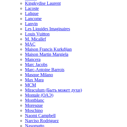
Kingkydise Laurent
Lacoste
Lalique
Lancome
Lanvin
Les Liquides Imaginaires
Louis Vuitton
M. Micallef
MAC
Maison Francis Kurkdjian
Maison Martin Margiela
Mancera
Marc Jacobs
Marc-Antoine Barrois
Masque Milano
Max Mara
MCM
Miraculum (Быть может духи)
Montale (ОАЭ)
Montblanc
Moresque
Moschino
Naomi Campbell
Narciso Rodriguez
Nasomatto