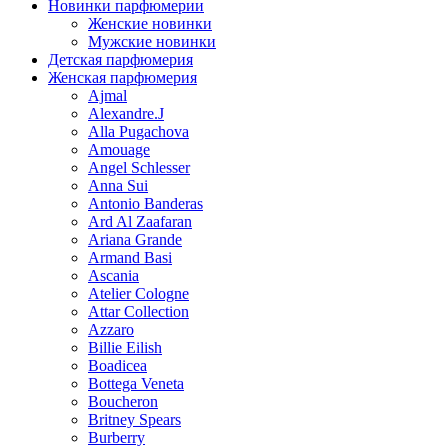
Новинки парфюмерии
Женские новинки
Мужские новинки
Детская парфюмерия
Женская парфюмерия
Ajmal
Alexandre.J
Alla Pugachova
Amouage
Angel Schlesser
Anna Sui
Antonio Banderas
Ard Al Zaafaran
Ariana Grande
Armand Basi
Ascania
Atelier Cologne
Attar Collection
Azzaro
Billie Eilish
Boadicea
Bottega Veneta
Boucheron
Britney Spears
Burberry