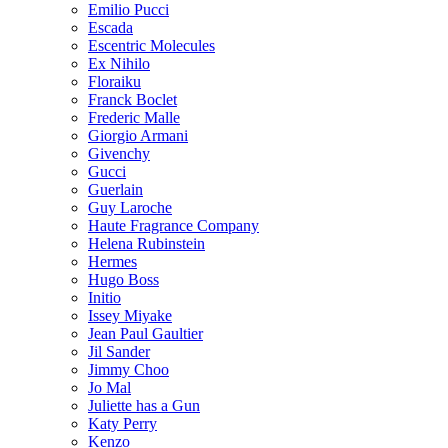
Emilio Pucci
Escada
Escentric Molecules
Ex Nihilo
Floraiku
Franck Boclet
Frederic Malle
Giorgio Armani
Givenchy
Gucci
Guerlain
Guy Laroche
Haute Fragrance Company
Helena Rubinstein
Hermes
Hugo Boss
Initio
Issey Miyake
Jean Paul Gaultier
Jil Sander
Jimmy Choo
Jo Mal
Juliette has a Gun
Katy Perry
Kenzo