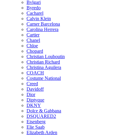
Bvlgari
Byredo
Cacharel
Calvin Klein
Carner Barcelona
Carolina Herrera
Cartier
Chanel
Chloe
Chopard
Christian Louboutin
Christian Richard
Christina Aguilera
COACH
Costume National
Creed
Davidoff
Dior
Diptyque
DKNY
Dolce & Gabbana
DSQUARED2
Eisenberg
Elie Saab
Elizabeth Arden