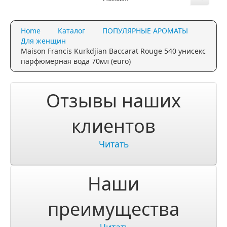
Каталог
Home
Каталог
ПОПУЛЯРНЫЕ АРОМАТЫ
Качество и гарантии
Для женщин
Maison Francis Kurkdjian Baccarat Rouge 540 унисекс
Акции и скидки
парфюмерная вода 70мл (euro)
Акции и скидки
Отзывы наших
Доставка и оплата
клиентов
Доставка и оплата по Москве
Читать
Доставка по Санкт-Петербугу
Доставка и оплата по России
Наши
ЧаВо
преимущества
Ответы на часто задаваемые вопросы