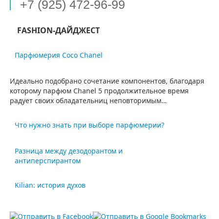
+7 (925) 472-96-99
FASHION-ДАЙДЖЕСТ
Парфюмерия Coco Chanel
Идеально подобрано сочетание компонентов, благодаря
которому парфюм Chanel 5 продолжительное время
радует своих обладательниц неповторимым…
Что нужно знать при выборе парфюмерии?
Верный подбор духов – это главная, кульминационная,
Разница между дезодорантом и
часть создания неповторимого и изысканного образа. По
антиперспирантом
аромату,…
Секреция пота является естественным физиологическим
Kilian: история духов
процессом, который для организма человека имеет
большое значение. В чем…
Бренд Kilian насчитывает порядка 9 коллекций. Все они