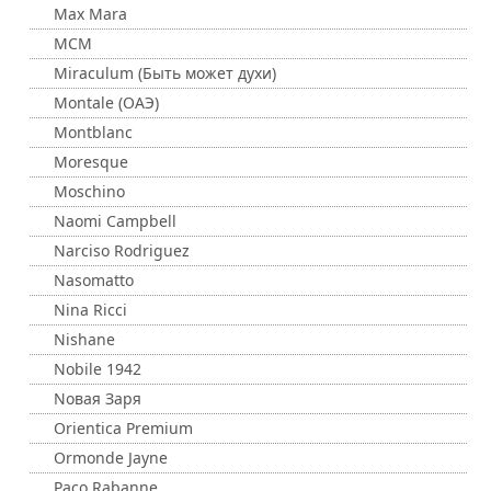
Max Mara
MCM
Miraculum (Быть может духи)
Montale (ОАЭ)
Montblanc
Moresque
Moschino
Naomi Campbell
Narciso Rodriguez
Nasomatto
Nina Ricci
Nishane
Nobile 1942
Nовая Заря
Orientica Premium
Ormonde Jayne
Paco Rabanne