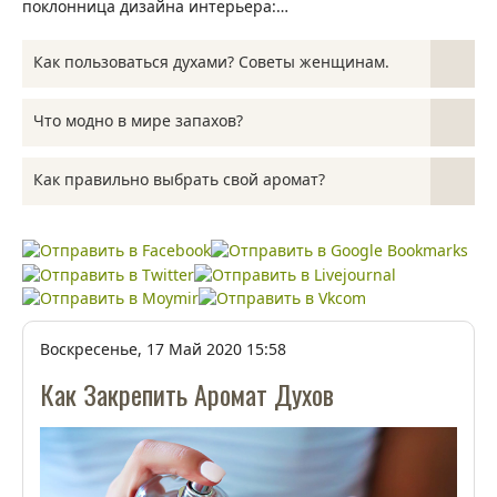
поклонница дизайна интерьера:…
Как пользоваться духами? Советы женщинам.
Каждая женщина хочет, чтобы от нее благоухало
Что модно в мире запахов?
хорошими приятными духами. Их ищут специально для
себя,…
Обоняние играть важную роль для людей. Мы настолько
Как правильно выбрать свой аромат?
привыкли к парфюмам, что их применение является…
Аромат парфюма - точно такая же важная составляющая
образа, как и стильная прическа. Поэтому рано…
Воскресенье, 17 Май 2020 15:58
Как Закрепить Аромат Духов