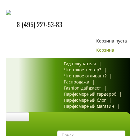
8 (495) 227-53-83
Корзина пуста
Корзина
Гид покупателя
|
Что такое тестер?
|
Что такое отливант?
|
Распродажа
|
Fashion-дайджест
|
Парфюмерный гардероб
|
Парфюмерный блог
|
Парфюмерный магазин
|
Главная