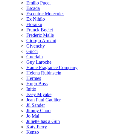
Emilio Pucci
Escada
Escentric Molecules
Ex Nihilo
Floraiku
Franck Boclet
Frederic Malle
Giorgio Armani
Givenchy
Gucci
Guerlain
Guy Laroche
Haute Fragrance Company
Helena Rubinstein
Hermes
Hugo Boss
Initio
Issey Miyake
Jean Paul Gaultier
Jil Sander
Jimmy Choo
Jo Mal
Juliette has a Gun
Katy Perry
Kenzo