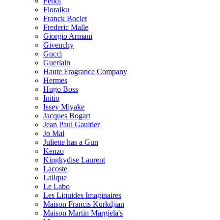
Fendi
Floraiku
Franck Boclet
Frederic Malle
Giorgio Armani
Givenchy
Gucci
Guerlain
Haute Fragrance Company
Hermes
Hugo Boss
Initio
Issey Miyake
Jacques Bogart
Jean Paul Gaultier
Jo Mal
Juliette has a Gun
Kenzo
Kingkydise Laurent
Lacoste
Lalique
Le Labo
Les Liquides Imaginaires
Maison Francis Kurkdjian
Maison Martin Margiela's