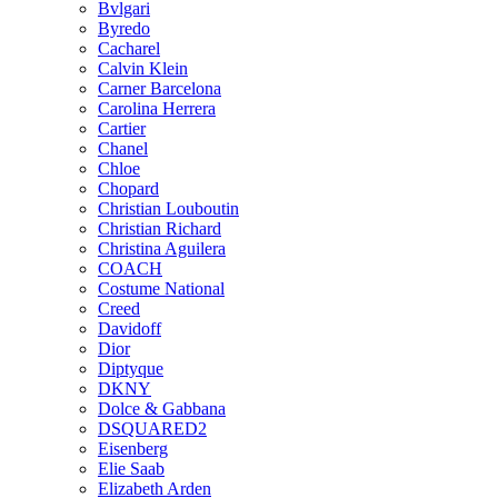
Bvlgari
Byredo
Cacharel
Calvin Klein
Carner Barcelona
Carolina Herrera
Cartier
Chanel
Chloe
Chopard
Christian Louboutin
Christian Richard
Christina Aguilera
COACH
Costume National
Creed
Davidoff
Dior
Diptyque
DKNY
Dolce & Gabbana
DSQUARED2
Eisenberg
Elie Saab
Elizabeth Arden