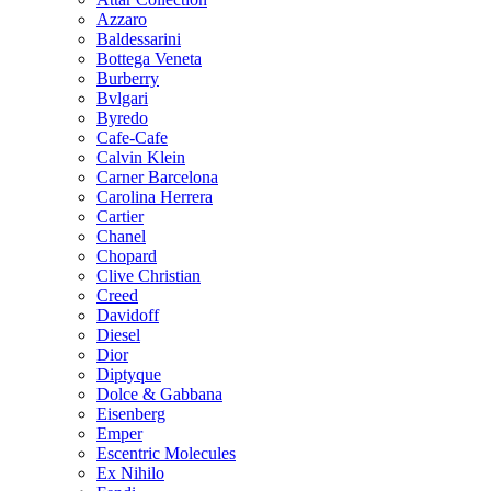
Azzaro
Baldessarini
Bottega Veneta
Burberry
Bvlgari
Byredo
Cafe-Cafe
Calvin Klein
Carner Barcelona
Carolina Herrera
Cartier
Chanel
Chopard
Clive Christian
Creed
Davidoff
Diesel
Dior
Diptyque
Dolce & Gabbana
Eisenberg
Emper
Escentric Molecules
Ex Nihilo