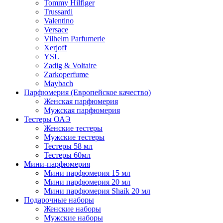
Tommy Hilfiger
Trussardi
Valentino
Versace
Vilhelm Parfumerie
Xerjoff
YSL
Zadig & Voltaire
Zarkoperfume
Maybach
Парфюмерия (Европейское качество)
Женская парфюмерия
Мужская парфюмерия
Тестеры ОАЭ
Женские тестеры
Мужские тестеры
Тестеры 58 мл
Тестеры 60мл
Мини-парфюмерия
Мини парфюмерия 15 мл
Мини парфюмерия 20 мл
Мини парфюмерия Shaik 20 мл
Подарочные наборы
Женские наборы
Мужские наборы