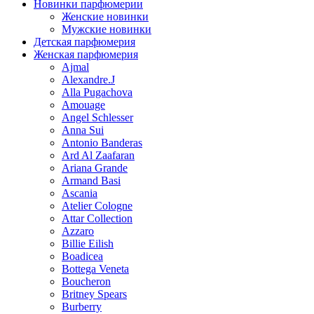
Новинки парфюмерии
Женские новинки
Мужские новинки
Детская парфюмерия
Женская парфюмерия
Ajmal
Alexandre.J
Alla Pugachova
Amouage
Angel Schlesser
Anna Sui
Antonio Banderas
Ard Al Zaafaran
Ariana Grande
Armand Basi
Ascania
Atelier Cologne
Attar Collection
Azzaro
Billie Eilish
Boadicea
Bottega Veneta
Boucheron
Britney Spears
Burberry