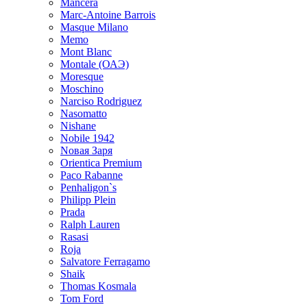
Mancera
Marc-Antoine Barrois
Masque Milano
Memo
Mont Blanc
Montale (ОАЭ)
Moresque
Moschino
Narciso Rodriguez
Nasomatto
Nishane
Nobile 1942
Nовая Заря
Orientica Premium
Paco Rabanne
Penhaligon`s
Philipp Plein
Prada
Ralph Lauren
Rasasi
Roja
Salvatore Ferragamo
Shaik
Thomas Kosmala
Tom Ford