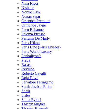
Nina Ricci
Nishane
Nobile 1942
Nовая Заря
Orientica Premium
Ormonde Jayne
Paco Rabanne
Paloma Picasso
Parfums De Marly
Paris Hilton
Paris Line (Paris Elysees)
Paris World Luxury
Penhaligon`s
Prada
Rasasi
Revillon
Roberto Cavalli
Roja Dove
Salvatore Ferragamo
Sarah Jessica Parker
Shaik
Sisley
Sonia Rykiel
Thierry Mugler
Thomas Kosmala