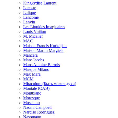
Kingkydise Laurent
Lacoste
Lalique
Lancome
Lanvin
Les Liquides Imaginaires
Louis Vuitton
M. Micallef
MAC
Maison Francis Kurkdjian
Maison Martin Margiela
Mancera
Marc Jacobs
Marc-Antoine Barrois
Masque Milano
Max Mara
MCM
Miraculum (Быть может духи)
Montale (ОАЭ)
Montblanc
Moresque
Moschino
Naomi Campbell
Narciso Rodriguez
Nasomatto