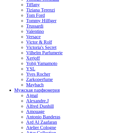
Tiffany
Tiziana Terenzi
Tom Ford
Tommy Hilfiger
Trussardi
Valentino
Versace
Victor & Rolf
Victoria's Secret
Vilhelm Parfumerie
Xerjoff
Yohji Yamamoto
YSL
Yves Rocher
Zarkoperfume
Maybach
Мужская парфюмерия
Ajmal
Alexandre.J
Alfred Dunhill
Amouage
Antonio Banderas
Ard Al Zaafaran
Atelier Cologne
Attar Collection